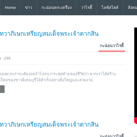
Home
ข่าว
กะฉ่อนพระเครื่อง
วาไรตี้
ไลฟ์สไตล์
สังค
วาภิเษกเหรียญสมเด็จพระเจ้าตากสิน
กะฉ่อนวาไรตี้
295
ิวิตของพวกเราจะต้องจดจำไปจนวาระสุดท้ายของชีวิตว่า พวกเราได้สร้าง
าใหม่ของชาวฝั่งธนบุรีได้สำเร็จอย่างยิ่งใหญ่และสวยงาม
วาภิเษกเหรียญสมเด็จพระเจ้าตากสิน
กะฉ่อนวาไรตี้