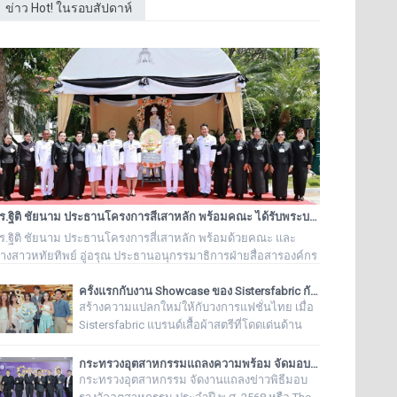
ข่าว Hot! ในรอบสัปดาห์
ดร.ฐิติ ชัยนาม ประธานโครงการสี่เสาหลัก พร้อมคณะ ได้รับพระบรมราชานุอนุญาตให้เป็นเจ้าภาพบำเพ็ญกุศล ถวายพระบรมศพ สมเด็จพระนางเจ้าสิริกิติ์ พระบรมราชชนนีพันปีหลวง
ร.ฐิติ ชัยนาม ประธานโครงการสี่เสาหลัก พร้อมด้วยคณะ และ
างสาวหทัยทิพย์ อู่อรุณ ประธานอนุกรรมาธิการฝ่ายสื่อสารองค์กร
ูลนิธิครอบครัวพอเพียง ได้รับพระบรมราชานุอนุญาตให้เป็นเจ้า
าพบำเพ็ญกุศล ถวายพระบรมศพ สมเด็จพระนางเจ้าสิริกิติ์ พระบรม
ครั้งแรกกับงาน Showcase ของ Sistersfabric กับการคอลแลบแบรนด์โยเกิร์ตระดับโลก “Yolé Thailand” ใจกลาง Siam Paragon
สร้างความแปลกใหม่ให้กับวงการแฟชั่นไทย เมื่อ
าชชนนีพันปีหลวง
Sistersfabric แบรนด์เสื้อผ้าสตรีที่โดดเด่นด้าน
คุณภาพและการออกแบบเพื่อแก้ Pain Point ของผู้
หญิง จับมือกับ Yolé Thailand แบรนด์โยเกิร์ตและ
กระทรวงอุตสาหกรรมแถลงความพร้อม จัดมอบ “รางวัลอุตสาหกรรม ประจำปี พ.ศ. 2568” เชิดชูผู้ประกอบการต้นแบบ ยกระดับอุตสาหกรรมไทยสู่ความเป็นเลิศอย่างยั่งยืน
ไอศกรีมโยเกิร์ต 0% Fat ระดับโลก จัดงาน
กระทรวงอุตสาหกรรม จัดงานแถลงข่าวพิธีมอบ
Showcase ภายใต้คอนเซ็ปต์ “The Daily Edit”