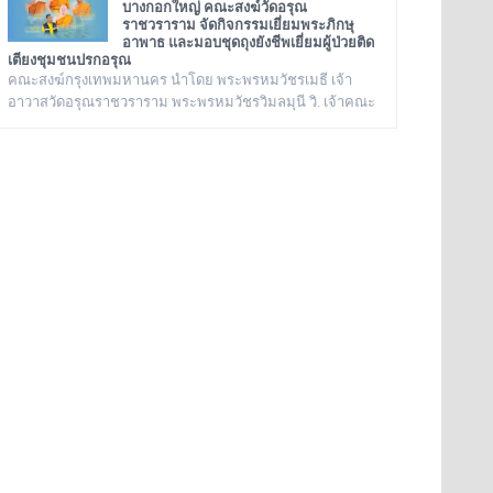
มรดกโลก ณ ทำเนียบรัฐบาล
บางกอกใหญ่ คณะสงฆ์วัดอรุณ
ราชวราราม จัดกิจกรรมเยี่ยมพระภิกษุ
อาพาธ และมอบชุดถุงยังชีพเยี่ยมผู้ป่วยติด
เตียงชุมชนปรกอรุณ
คณะสงฆ์กรุงเทพมหานคร นำโดย พระพรหมวัชรเมธี เจ้า
อาวาสวัดอรุณราชวราราม พระพรหมวัชรวิมลมุนี วิ. เจ้าคณะ
กรุงเทพมหานคร พระราชปัญญารังษี เจ้าคณะเขต
บางกอกใหญ่ เจ้าอาวาสวัดชิโนรสาราม และ พระราชวชิรรัต
นาภรณ์ ดร. (ชุมพร นิติสาโร) เจ้าคณะแขวงวัดอรุณ,
เลขานุการวัดอรุณราชวราราม นายเกียรติวิสุทธิ์ เพ็ชรหมื่น
ไวย ผู้อำนวยการเขตบางกอกใหญ่ จัดโครงการเยี่ยมพระภิกษุ
อาพาธในเขตบางกอกใหญ่ และเยี่ยม/มอบถุงยังชีพผู้