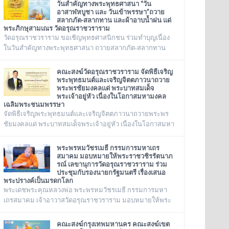
นาภรณ์ ดร. (ชุมพร นิติสาโร) เจ้าคณะแขวงวัดอรุณ, รองวัด
วันสำคัญทางพระพุทธศาสนา “วัน
อาสาฬหบูชา และ วันเข้าพรรษา”ถวาย
อรุณราชวราราม นายเกียรติวิสุทธิ์ เพ็ชรหมื่นไวย ผู้อำนวย
สลากภัต-สลากทาน และผ้าอาบน้ำฝน แด่
การเขตบางกอกใหญ่ จัดโครงการเยี่ยมพระภิกษุอาพาธในเขต
พระภิกษุสามเณร วัดอรุณราชวราราม
บางกอกใหญ่ และเยี่ยม/มอบถุงยัง
วัดอรุณราชวราราม ขอเชิญพุทธศาสนิกชน ร่วมทำบุญเนื่อง
ในวันสำคัญทางพระพุทธศาสนา ถวายสลากภัต-สลากทาน
และผ้าอาบน้ำฝน แด่พระภิกษุสามเณร วัดอรุณราชวราราม
๑๓๖ รูป วันพฤหัสบดี ที่ ๓๐ กรกฎาคม พ.ศ. ๒๕๖๙ เวลา ๑๒.๐๐
คณะสงฆ์วัดอรุณราชวราราม จัดพิธีเจริญ
น. ณ พระวิหาร วัดอรุณราชวราราม กรุงเทพมหานคร
พระพุทธมนต์และเจริญจิตตภาวนาถวาย
พระพรชัยมงคลแด่ พระบาทสมเด็จ
พระเจ้าอยู่หัว เนื่องในโอกาสมหามงคล
เฉลิมพระชนมพรรษา
จัดพิธีเจริญพระพุทธมนต์และเจริญจิตตภาวนาถวายพระพร
ชัยมงคลแด่ พระบาทสมเด็จพระเจ้าอยู่หัว เนื่องในโอกาสมหา
มงคลเฉลิมพระชนมพรรษา ๒๘ กรกฎาคม ๒๕๖๙ ณ พระ
อุโบสถ วัดอรุณราชวราราม กรุงเทพเทพมหานครในวันอังคาร
พระพรหมวัชรเมธี กรรมการมหาเถร
ที่ ๒๘ กรกฎาคม ๒๕๖๙
สมาคม มอบหมายให้พระราชวชิรรัตนาภ
รณ์ เลขานุการวัดอรุณราชวราราม ร่วม
ประชุมกับรองนายกรัฐมนตรี เรื่องเสนอ
พระปรางค์เป็นมรดกโลก
พระเดชพระคุณหลวงพ่อ พระพรหมวัชรเมธี กรรมการมหา
เถรสมาคม เจ้าอาวาสวัดอรุณราชวราราม มอบหมายให้พระ
ราชวชิรรัตนาภรณ์ เลขานุการวัดอรุณราชวราราม และคณะ
ร่วมประชุมกับรองนายกรัฐมนตรี เรื่องเสนอพระปรางค์เป็น
คณะสงฆ์กรุงเทพมหานคร คณะสงฆ์เขต