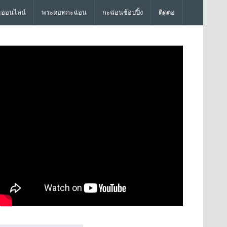
มออนไลน์
พระดอทกะฉ่อน
กะฉ่อนช้อปปิ้ง
ติดต่อ