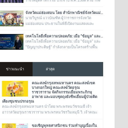
รางวัลอุตสาหกรรม ประจำปี พ.ศ. 2568 หรือ The
Prime Minister’s Industry Award 2025
จังหวัดแม่ฮ่องสอน โดย สำนักพาณิชย์จังหวัดแม่ฮ่องสอน จัดงาน “ช้อปฟิน ถิ่นสามหมอก สุดยอดของดี ของเด่น แม่ฮ่องสอน”
นายวิบูรณ์ แววบัณฑิต ผู้ว่าราชการจังหวัด
แม่ฮ่องสอน ประธานในพิธีเปิดงานแสดงและ
จำหน่ายสินค้า “ช้อปฟิน ถิ่นสามหมอก สุดยอด
ของดี ของเด่น แม่ฮ่องสอน”
เทคโนโลยีเพื่อความปลอดภัย: เมื่อ "ข้อมูล" และ "ปัญญาประดิษฐ์" กำลังกลายเป็นโครงสร้างพื้นฐานของสังคม
เทคโนโลยีเพื่อความปลอดภัย: เมื่อ "ข้อมูล" และ
"ปัญญาประดิษฐ์" กำลังกลายเป็นโครงสร้างพื้น
ฐานของสังคม
ข่าวแนะนำ
ล่าสุด
คณะสงฆ์กรุงเทพมหานคร คณะสงฆ์เขต
บางกอกใหญ่ คณะสงฆ์วัดอรุณ
ราชวราราม จัดกิจกรรมเยี่ยมพระภิกษุ
อาพาธ และมอบชุดถุงยังชีพเยี่ยมผู้ป่วยติด
เตียงชุมชนปรกอรุณ
คณะสงฆ์กรุงเทพมหานคร นำโดย พระพรหมวัชรเมธี เจ้า
อาวาสวัดอรุณราชวราราม พระพรหมวัชรวิมลมุนี วิ. เจ้าคณะ
กรุงเทพมหานคร พระเทพวชิรปัญโญภาส เจ้าคณะเขต
บางกอกใหญ่ เจ้าอาวาสวัดชิโนรสาราม และ พระราชวชิรรัต
ขอเชิญพุทธศาสนิกชน ร่วมทำบุญเนื่องใน