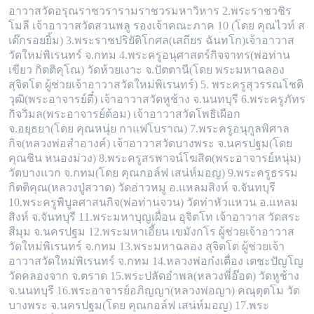
อาวาสวัดอรุณราชวราราม
ราชวรมหาวิหาร 2.พระราชวชิร
โมลี เจ้าอาวาสวัดสวนพลู รองเจ้าคณะภาค 10 (โดย คุณไวท์ ส
เต๊กรอยยิ้ม) 3.พระราชปริยัติโกศล(เสถียร ฉันทโก)เ
จ้าอาวาส
วัดใหม่พิเรนทร์ จ.กทม 4.พระครูอนุศาสตร์กิจจาทร(พ่อท่าน
เขียว กิตติคุโณ) วัดห้วยเงาะ จ.ปัตตานี(โดย พระมหาฉลอง
สุจิตโต ผู้ช่วยเจ้า
อาวาสวัดใหม่พิเรนทร์) 5. พระครูสุวรรณโชติ
วุฒิ(พระอาจารย์ตี๋) เจ้าอาวาสวัดหูช้าง จ.นนทบุรี 6.พระครูภัทร
กิจวิมล(พระอาจารย์ต้อม) เจ้าอาวาสวัด
โพธิเผือก
จ.อยุธยา(โดย คุณหนุ่ย กาแฟโบราณ) 7.พระครูอนุกูลพิศาล
กิจ(หลวงพ่อสำอางค์) เจ้าอาวาสวัดบางพระ จ.นครปฐม(โดย
คุณชิน หนองม่วง)
8.พระครูสรพาจน์โฆสิต(พระอาจารย์หนุ่ม)
วัดบางแวก จ.กทม(โดย คุณกอล์ฟ เสน่ห์มอญ) 9.พระครูธรรม
กิตติคุณ(หลวงปู่สวาด) วัดอ่าวหมู อ.แหลม
สิงห์ จ.จันทบุรี
10.พระครูพิบูลศาสนกิจ(พ่อท่านจวน) วัดท่าหัวแหวน อ.แหลม
สิงห์ จ.จันทบุรี 11.พระมหาบุญเผื่อน อุจิตโท เจ้าอาวาส วัดสระ
สีมุม จ
.นครปฐม 12.พระมหาเอี้ยน เขมังกโร ผู้ช่วยเจ้าอาวาส
วัดใหม่พิเรนทร์ จ.กทม 13.พระมหาฉลอง สุจิตโต ผู้ช่วยเจ้า
อาวาสวัดใหม่พิเรนทร์ จ.กทม
14.หลวงพ่อก๋งเตื่อง เตชะปัญโญ
วัดคลองจาก จ.ตราด 15.พระปลัดอำพล(หลวงพี่อ๊อด) วัดหูช้าง
จ.นนทบุรี 16.พระอาจารย์อภิญญา(หลวงพ่อญา) คณุตุ
ตโม วัด
บางพระ จ.นครปฐม(โดย คุณกอล์ฟ เสน่ห์มอญ) 17.พระ