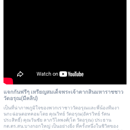
แจกกันฟรีๆ เหรียญสมเด็จพระเจ้าตากสินมหาราชชาว
วัดอรุณ(มีคลิป)
เป็นที่น่าภาพภูมิใจของพวกเราชาววัดอรุณและพี่น้องทีมงา
นกะฉ่อนดอทคอมโดย คุณวิทย์ วัดอรุณ(อัครวิทย์ รัตน
ประสิทธิ์) คุณวันชัย ลาภวิไลพงศ์(โต วัดอรุณ) ประธาน
กต.ตร.สน.บางกอกใหญ่ เป็นอย่างยิ่ง ที่ครั้งหนึ่งในชิวิตของ