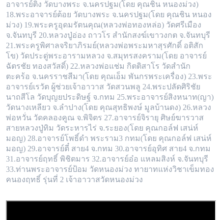
อาจารย์ติ่ง วัดบางพระ จ.นครปฐม(โดย คุณชิน หนองม่วง)
18.พระอาจารย์ต้อย วัด
บางพระ จ.นครปฐม(โดย คุณชิน หนอง
ม่วง) 19.พระครูอุดมรัตนคุณ(หลวงพ่อทองหล่อ) วัดศรีเมือง
จ.จันทบุรี 20.หลวงปู่อ่อง ถาวโร สำนักสงฆ์เขา
วงกต จ.จันทบุรี
21.พระครูพิศาลจริยาภิรมย์(หลวงพ่อพระมหาสุรศักดิ์ อติสัก
โข) วัดประดู่พระอารามหลวง จ.สมุทรสงคราม(โดย อาจารย์
ฉัตรชัย ทอง
สวัสดิ์) 22.หลวงพ่อแช่ม กิตติสาโร วัดสำนัก
ตะคร้อ จ.นครราชสีมา(โดย คุณเอ็ม พันกรพระเครื่อง) 23.พระ
อาจารย์เรวัต ผู้ช่วยเจ้าอาวาส วัดสวนพลู
24.พระปลัดศิริชัย
นาถสีโล วัดบุญยประดิษฐ์ จ.กทม 25.พระอาจารย์สิงหนาท(ญา)
วัดนางเหลียว จ.ลำปาง(โดย คุณสุทธิพงษ์ มูลบ้านดง) 26.หลวง
พ่อ
หวั่น วัดคลองคูณ จ.พิจิตร 27.อาจารย์จิรายุ ศิษย์ฆารวาส
สายหลวงปู่ทิม วัดระหารไร่ จ.ระยอง(โดย คุณกอล์ฟ เสน่ห์
มอญ) 28.อาจารย์โพธิ์ดำ พระราม
3 กทม(โดย คุณกอล์ฟ เสน่ห์
มอญ) 29.อาจารย์ตี๋ สาย4 จ.กทม 30.อาจารย์อุทิศ สาย4 จ.กทม
31.อาจารย์ฤทธิ์ พิชิตมาร 32.อาจารย์อ๋อ แหลมสิงห์ จ.
จันทบุรี
33.ท่านพระอาจารย์ป้อม วัดหนองม่วง ทายาทแห่งวิชาเข็มทอง
คนองฤทธิ์ รุ่นที่ 2 เจ้าอาวาสวัดหนองม่วง