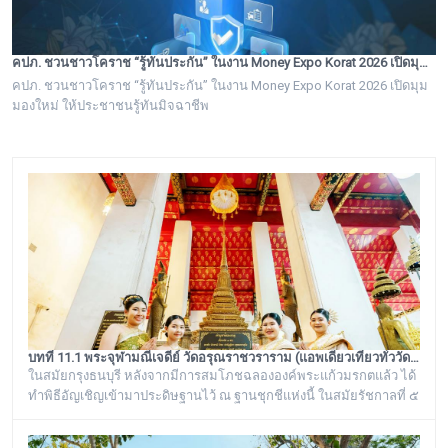
คปภ. ชวนชาวโคราช “รู้ทันประกัน” ในงาน Money Expo Korat 2026 เปิดมุมมองใหม่ ให้ประชาชนรู้ทันมิจฉาชีพ
คปภ. ชวนชาวโคราช “รู้ทันประกัน” ในงาน Money Expo Korat 2026 เปิดมุม
มองใหม่ ให้ประชาชนรู้ทันมิจฉาชีพ
บทที่ 11.1 พระจุฬามณีเจดีย์ วัดอรุณราชวราราม (แอพเดียวเที่ยวทั่ววัดอรุณ)
ในสมัยกรุงธนบุรี หลังจากมีการสมโภชฉลององค์พระแก้วมรกตแล้ว ได้
ทำพิธีอัญเชิญเข้ามาประดิษฐานไว้ ณ ฐานชุกชีแห่งนี้ ในสมัยรัชกาลที่ ๕
ยังเรียกพระวิหารแห่งนี้ว่า “วิหารพระแก้ว” อยู่ตลอดมา จนต่อมาชาว
บ้านได้เรียกเพี้ยนกันไปว่า “วิหารพระเขี้ยวแก้ว” พระจุฬามณีเจดีย์องค์นี้