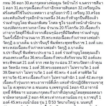
กทม 36 ดอก 30.ตะกรุดหลวงพ่อคูณ วัดบ้านไร่ จ.นครราชสีมา
1 ดอก 31.ตะกรุดเนื้อตะกั่วเก่าอี
กหลายสิบดอก 32.เหรียญเงิน
ฝรั่งเศษที่ใช
้ในประเทศลาว อายุร้อยกว่าปี 1 เหรียญ 33.สร้อย
และตลับเงินชำรุดอี
กจำนวนหนึ่ง 34.ตะกั่วหัวลูกปืนที่ยิงแล
้ว
ร่วมทำบุญโดย พันเอกพิเศษ โกศล ชูใจ รองหัวหน้าสำนักงาน
รองปลัดกระทรวงกลาโหม จำนวน 20 กิโลกรัม 20.เนื้อตะกั่ว
เก่าจากวัสดุ
ที่ใช้แล้วจากเพื่อนๆน้องๆท
ี่มีจิตศัทธาร่วมทำบุญ
ในครั
้งนี้อีกจำนวนมาก 35.พระหล่อเนื้อตะกั่วเก่าห
ลวงพ่อดำ
วัดกุฎิ อ.บางเค็ม จ.ปราจีนบุรี พิมพ์พระพุทธชินราช 1 องค์ และ
พระหล่อเนื้อตะกั่วเก่าห
ลวงพ่อดำ วัดกุฎิ อ.บางเค็ม
จ.ปราจีนบุรี พิมพ์พระประธาน 1 องค์ ร่วมทำบุญโดยคุณแอ๊ว
สนองพระเครื่อง 36.พระเนื้อตะกั่วพระสังกัจ
จายน 92 องค์และ
พระพิฑเนศ 21 องค์ จาก เชด by กะฉ่อน 37.พระปิดตา เจ้าคุณ
ผล วัดหนัง กทม 1 องค์ 38.พระยอดธงเก่า ไม่ทราบวัด 1 องค์
39.ปิดตาเก่า ไม่ทราบวัด 1 องค์ 40.พระ 4 องค์ สายพิจิต ไม่
ทราบวัด 41.พระเนื้อตะกั่วเก่า ไม่ทราบสำนัก 1 องค์ 42.ตะกรุด
เนื้อตะกั่วรุ่นแร
ก พระอาจารย์ตี๋เล็ก แห่งสำนักปฏิบัติธรรมเขาสุ
น
ะโม ต.พุทธบาท อ.ชนแดน จ.เพชรบูรณ์ 1ดอก 43.อาจารย์
ฤทธิ์ พิชิตมาร มอบตะกรุดตะกั่วเก่าที่ปลุก
เสฏโดยสุดยอดคณา
จาย์หลายๆอง
ค์ 2 ดอก
44.พระท่ากระดานน้อย กรุ จ.ราชบุรี 1
องค์ 45.พระงบน้ำอ้อย รุ่น 1 ปี 53 วัดบางใหญ่ จ. นนทบุรี