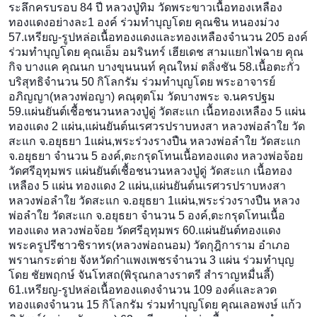
ระลึกครบรอบ 84 ปี หลวงปู่ทิม วัดพระขาวเนื้อทองเหลือง
ทองแดงอย่างละ1 องค์ ร่วมทำบุญโดย คุณชิน หนองม่วง
57.เหรียญ-รูปหล่อเนื้อทองแ
ดงและทองเหลืองจำนวน 205 องค์
ร่วมทำบุญโดย คุณเอ็ม อมรินทร์ เฮียเดช สามแยกไฟฉาย คุณ
กิจ บางแค คุณนก บางขุนนนท์ คุณใหม่ ตลิ่งชัน 58.เนื้อตะกั่ว
บริสุทธิจำนว
น 50 กิโลกรัม ร่วมทำบุญโดย พระอาจารย์
อภิญญา(หลวงพ่อญา
) คณุตุตโม วัดบางพระ จ.นครปฐม
59.แผ่นยันต์เชื้อชนวนหลวงป
ู่ดู่ วัดสะแก เนื้อทองเหลือง 5 แผ่น
ทองแดง 2 แผ่น,แผ่นยันต์นเรศวรปราบหง
สา หลวงพ่อลำใย วัด
สะแก จ.อยุธยา 1แผ่น,พระร่วงรางปืน หลวงพ่อลำใย วัดสะแก
จ.อยุธยา จำนวน 5 องค์,ตะกรุดโทนเนื้อทองแดง หลวงพ่อจ้อย
วัดศรีอุทุมพร แผ่นยันต์เชื้อชนวนหลวงปู่ด
ู่ วัดสะแก เนื้อทอง
เหลือง 5 แผ่น ทองแดง 2 แผ่น,แผ่นยันต์นเรศวรปราบหง
สา
หลวงพ่อลำใย วัดสะแก จ.อยุธยา 1แผ่น,พระร่วงรางปืน หลวง
พ่อลำใย วัดสะแก จ.อยุธยา จำนวน 5 องค์,ตะกรุดโทนเนื้อ
ทองแดง หลวงพ่อจ้อย วัดศรีอุทุมพร 60.แผ่นยันต์ทองแดง
พระครูปรีชาวชิราทร(หลวงพ่อ
ถนอม) วัดกุฎิการาม อำเภอ
พรานกระต่าย จังหวัดกำแพงเพชรจำนวน 3 แผ่น ร่วมทำบุญ
โดย ชัยพฤกษ์ จันโทสถ(พิรุณกลางราตรี สำราญหมื่นลี้)
61.เหรียญ-รูปหล่อเนื้อทองแ
ดงจำนวน 109 องค์และลวด
ทองแดงจำนวน 15 กิโลกรัม ร่วมทำบุญโดย คุณเลอพงษ์ แก้ว