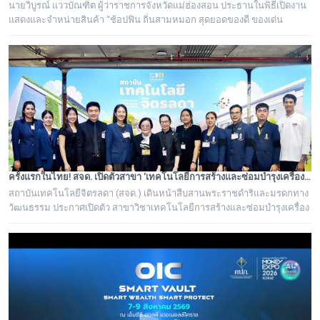
นายวิบูรณ์ แววบัณฑิต ผู้ว่าราชการจังหวัดแม่ฮ่องสอน ประธานในพิธีเปิดงาน
แสดงและจำหน่ายสินค้า “ช้อปฟิน ถิ่นสามหมอก สุดยอดของดี ของเด่น
แม่ฮ่องสอน”
ครั้งแรกในไทย! สจด. เปิดตัวสาขา ‘เทคโนโลยีการสร้างและซ่อมบำรุงเครื่องดนตรีไทย’ ถอดรหัสภูมิปัญญาปราชญ์ชาวบ้าน ยกระดับช่างดนตรีไทยสู่มืออาชีพ
สถาบันเทคโนโลยีจิตรลดา (สจด.) เดินหน้าสืบสานพระราชดำริและมรดกทาง
วัฒนธรรม ประกาศเปิดตัว สาขาวิชาเทคโนโลยีการสร้างและซ่อมบำรุงเครื่อง
ดนตรีไทย หลักสูตรวิชาชีพเฉพาะทางแห่งแรกของประเทศไทยที่รวบรวม
"องค์ความรู้และศาสตร์จากปราชญ์ชาวบ้าน" เข้ากับระบบการเรียนการสอน
มาตรฐานวิชาชีพ มุ่งแก้ปัญหาการขาดแคลนช่างผู้เชี่ยวชาญ