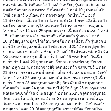
หลวงพ่อสด วัดโพธิแตงใต้ 1 องค์ 9.เหรียญรุ่นปลอดภัย หลวง
พ่อตัด วัดชายนา จ.เพชรบุรี เนื้อตะกั่ว 1 องค์ 10.รูปหล่อปั้มใบ
โพธิ รุ่นเสาร์ 5 เนื้อตะกั่ว หลวงพ่อคูณ วัดบ้านไร่ 1 องค์
11.พระปิดตา เนื้อตะกั่วเก่า ไม่ทราบสำนัก 1 องค์ 12.เนื้อตะกั่ว
นมโบราณ พบจากกรุ13.แหวนตะกั่วโบราณ
พบจากหลุมศพ
โบราณ 1 วง 14.พระ 25 พุทธศตวรรษ เนื้อตะกั่ว รุ่นแรก 1 องค์
15.เหรียญหลวงพ่อโม วัดสามจีน เนื้อตะกั่ว รุ่นแรก 1 องค์
16.เหรียญหลวงปู่สุขไก่เถื่
อน วัดพลับ กทม เนื้อตะกั่ว รุ่นแรก 1
องค์ 17.เหรียญหล่อเนื้อตะกั่วชน
วนเก่าปี 2542 หลวงปู่ศุข วัด
ปากคลองมะขามเฒ่า จ.ชัยนาท 2 องค์ 18.เต่าหลวงพ่อหลิว วัด
ไร่แตงทอง นครปฐม เนื้อตะกั่ว 1 องค์ 19.พระประจำวันเนื้อ
ตะกั่วเ
ก่า 1 องค์ 20.ลูกสะกดตะกั่วอวน หลวงพ่อเกตุ วัดเกาะ
หลัก 2 ลูก 21.ตะกรุดอาจารย์จิ วัดหนองหว้า จ.เพชรบุรี 1 ดอก
21.พระท่ากระดาน พิมพ์หยดน้ำ เนื้อตะกั่ว หลวงพ่อนาถ วัดศรี
โลหะ 1 องค์ 22.ตะกรุดหลวงพ่อตัด วัดชายนา จ.เพชรบุรี เนื้อ
ตะกั่ว 2 ดอก 23.ตะกรุดหลวงพ่ออิฐ วัดจุฬามณี จ.สมุทสาคร
เนื้อตะกั่ว 1 ดอก 24.ลูกสะกดเก่าไม่รู้วัด 3 ลูก 25.ตะกรุดหลวง
พ่อเฮง วัดเขาถ้ำโถ จ.เพชรบูณร์ 2 ดอก 26.ตะกรุดหลวงปู่หอม
วัดบางเตยใน จ.ปทุมธานี 2 ดอก 27.ตะกรุดพระอาจารย์หนุ่ม
วัดบางแวก กทม 1 ดอก 28.ตะกรุดหลวงตาหน่าย วัดบ้านแจ้ง
จ.อยุธยา 1ดอก 29.ใส้ตะกรุดลูกปืน อาจารย์อ๊อด วัดสายไหม