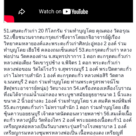
51.เศษตะกัวเก่า 20 กิโลกรัม ร่วมทำบุญโดย คุณตอง วัดอรุณ
52.เชื้อชนวนจากตะกรุดเก่าซ
ึ่งจารโดยเกจิอาจารย์ผู้เรื
อง
วิทยาคมหลายองค์และพระตะก
ั่วเก่าศิลปะอู่ทอง 2 องค์ ร่วม
ทำบุญโดย เฮียใช้ คลองถมเซ็นเตอร์ 53.ตะกรุดตะกั่วเก่า หลวง
พ่อปาน วัดคลองด่าน จ.สมุทรปราการ 1 ดอก ตะกรุดตะกั่วเก่า
หลวงพ่อเตียง วัดเขารูปช้าง จ.พิจิตร 1 ดอก พระตะกั่วเก่า
หลวงพ่อขอม วัดไผ่โรงวัว จ.สุพรรณบุรี 1 องค์ พระปิดตาตะกั่ว
เก่า ไม่ทราบสำนัก 1 องค์ ตะกรุดตะกั่ว หลวงพ่อสิริ วัดตาล
จ.นนทบุรี 2 ดอก ร่วมทำบุญโดย ท่านพระครูสรพาจน์โฆ
สิต(พระ
อาจารย์หนุ่ม) วัดบางแวก 54.เครื่องทองเหลืองโบราณ
ที
่งมได้จากแม่นํ้าแม่กลอง พระบูชาสมัยอยุธยาขนาด 1 นิ้วและ
ขนาด 2 นิ้วอย่างละ 1องค์ ร่วมทำบุญโดย ร.ต สมคิด พงษ์พิมพ์
55.ตะกรุดตะกั่วเก่า ไม่ทราบสำนัก 1 ดอก ร่วมทำบุญโดย เฮีย
ชุ้นคาวบอยธนบุรี เจ้าตลาดนัดดอนหวายพลาซ่า 56.สมเด็จเนื้อ
ตะกั่ว หลวงปู่อั๊บ วัดท้องไทร 2 องค์ พระยอดธงเนื้อตะกั่ว1 องค์
เหรียญหล่อหลวงเปิ่นวันบางพ
ระรุ่นสร้างโรงพยาบาล 1 องค์
เหรียญกรมหลวงชุมพรหลวงพ่อเ
ปิ่น เนื้อทองแดง เหรียญที่