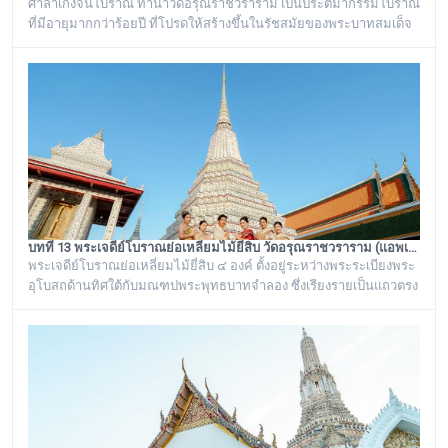
ศาลาเก๋งจีนโบราณ ท่าน้ำวัดอรุณราชวราราม เป็นประติมากรรมโบราณ
ที่มีอายุมากกว่าร้อยปี ที่โปรดให้สร้างขึ้นในรัชสมัยของพระบาทสมเด็จ
พระนั่งเกล้าเจ้าอยู่หัว รัชกาลที่ ๓ โดยมีพระราชดำริให้สร้างขึ้นทั้งหมด
๖ หลัง เรียงรายอยู่บริเวณท่าน้ำของวัดอรุณราชวราราม ริมแม่น้ำ
เจ้าพระยา ซึ่งเก๋งจีนแต่ละหลังจะมีเอกลักษณ์โดดเด่นไม่เหมือนกัน อาทิ
เช่น ศาลาเก๋งจีนหน้าทางเข้าพระปรางค์ จะมีหินแกะสลักโบราณเป็นรูป
จระเข้อย
บทที่ 13 พระเจดีย์โบราณย่อเหลี่ยมไม้ยี่สิบ วัดอรุณราชวราราม (แอพเดียวเที่ยวทั่ววัดอรุณ)
พระเจดีย์โบราณย่อเหลี่ยมไม้ยี่สิบ ๔ องค์ ตั้งอยู่ระหว่างพระระเบียงพระ
อุโบสถด้านทิศใต้กับมณฑปพระพุทธบาทจำลอง ซึ่งเรียงรายเป็นแถวตรง
จากทิศตะวันออกสู่ทิศตะวันตก มีห่างกันพอควร และเป็นพระเจดีย์ที่มี
ลักษณะแบบเดียวกัน มีขนาดเท่ากันทั้งหมด คือเป็นพระเจดีย์ก่อด้วยอิฐ
ถือปูนย่อเหลี่ยมไม้ยี่สิบ ประดับด้วยกระเบื้องถ้วยและกระจกสีต่างๆ เป็น
ลวดลายดอกไม้และลายอื่นๆ มีความวิจิตรงดงามเป็นอย่างมาก