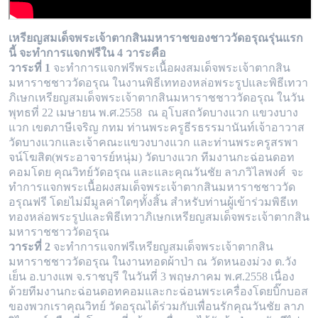
เหรียญสมเด็จพระเจ้าตากสินมหาราชของชาววัดอรุณรุ่นแรก
นี้ จะทำการแจกฟรีใน 4 วาระคือ
วาระที่ 1
จะทำการแจกฟรีพระเนื้อผงสมเด็จพระเจ้าตากสิน
มหาราชชาววัดอรุณ ในงานพิธีเททองหล่อพระรูปและพิธีเทวา
ภิเษกเหรียญสมเด็จพระเจ้า
ตากสินมหาราชชาววัดอรุณ ในวัน
พุทธที่ 22 เมษายน พ.ศ.2558 ณ อุโบสถวัดบางแวก แขวงบาง
แวก เขตภาษีเจริญ กทม ท่านพระครูธีรธรรมานันท์
เจ้าอาวาส
วัดบางแวกและเจ้าคณะแขวงบางแวก และท่านพระครูสรพา
จน์โฆสิต(พระอาจารย์หนุ่ม) วัดบางแวก ทีมงานกะฉ่อนดอท
คอมโดย คุณวิทย์วัด
อรุณ และและคุณวันชัย ลาภวิไลพงศ์ จะ
ทำการแจกพระเนื้อผงสมเด็จพระเจ้าตากสินมหาราชชาววัด
อรุณฟรี โดยไม่มีมูลค่าใดๆทั้งสิ้น สำหรับท่านผู้
เข้าร่วมพิธีเท
ทองหล่อพระรูปและพิธีเทวาภิเษกเหรียญสมเด็จพระเจ้าตากสิน
มหาราชชาววัดอรุณ
วาระที่ 2
จะทำการแจกฟรีเหรียญสมเด็จพระเจ้าตากสิน
มหาราชชาววัดอรุณ ในงานทอดผ้าป่า ณ วัดหนองม่วง ต.วัง
เย็น อ.บางแพ จ.ราชบุรี ในวันที่ 3
พฤษภาคม พ.ศ.2558 เนื่อง
ด้วยทีมงานกะฉ่อนดอทคอมและกะฉ่อนพระเครื่องโดยบิ๊กบอส
ของพวกเราคุณวิทย์ วัดอรุณได้ร่วมกับเพื่อนรักคุณวันชัย
ลาภ