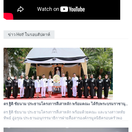
ข่าว Hot! ในรอบสัปดาห์
ดร.ฐิติ ชัยนาม ประธานโครงการสี่เสาหลัก พร้อมคณะ ได้รับพระบรมราชานุอนุญาตให้เป็นเจ้าภาพบำเพ็ญกุศล ถวายพระบรมศพ สมเด็จพระนางเจ้าสิริกิติ์ พระบรมราชชนนีพันปีหลวง
ดร.ฐิติ ชัยนาม ประธานโครงการสี่เสาหลัก พร้อมด้วยคณะ และนางสาวหทัย
ทิพย์ อู่อรุณ ประธานอนุกรรมาธิการฝ่ายสื่อสารองค์กรมูลนิธิครอบครัวพอ
เพียง ได้รับพระบรมราชานุอนุญาตให้เป็นเจ้าภาพบำเพ็ญกุศล ถวายพระบรม
ศพ สมเด็จพระนางเจ้าสิริกิติ์ พระบรมราชชนนีพันปีหลวง