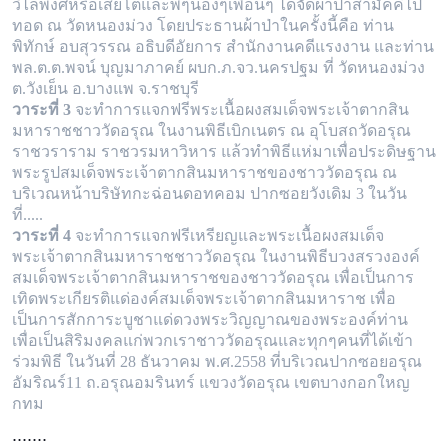
วิไลพงศ์หรือเสี่ยโตและพี่ๆน้องๆเพื่อนๆ ได้จัดผ้าป่าสามัคคีไป
ทอด ณ วัดหนองม่วง โดยประธานผ้าป่าในครั้งนี้คือ ท่าน
พิทักษ์ อบสุวรรณ อธิบดี
อัยการ สำนักงานคดีแรงงาน และท่าน
พล.ต.ต.พจน์ บุญมาภาคย์ ผบก.ภ.จว.นครปฐม ที่ วัดหนองม่วง
ต.วังเย็น อ.บางแพ จ.ราชบุรี
วาระที่ 3
จะทำการแจกฟรีพระเนื้อผงสมเด็จพระเจ้าตากสิน
มหาราชชาววัดอรุณ ในงานพิธีเบิกเนตร ณ อุโบสถวัดอรุณ
ราชวราราม ราชวรมหาวิหาร
แล้วทำพิธีแห่มาเพื่อประดิษฐาน
พระรูปสมเด็จพระเจ้าตากสินมหาราชของชาววัดอรุณ ณ
บริเวณหน้าบริษัทกะฉ่อนดอทคอม ปากซอยวังเดิม 3 ในวัน
ที่.....
วาระที่ 4
จะทำการแจกฟรีเหรียญและพระเนื้อผงสมเด็จ
พระเจ้าตากสินมหาราชชาววัดอรุณ ในงานพิธีบวงสรวงองค์
สมเด็จพระเจ้าตากสินมหาราช
ของชาววัดอรุณ เพื่อเป็นการ
เทิดพระเกียรติแด่องค์สมเด็จพระเจ้าตากสินมหาราช เพื่อ
เป็นการสักการะบูชาแด่ดวงพระวิญญาณของพระองค์ท่าน
เพื่อเ
ป็นสิริมงคลแก่พวกเราชาววัดอรุณและทุกๆคนที่ได้เข้า
ร่วมพิธี ในวันที่ 28 ธันวาคม พ.ศ.2558 ที่บริเวณปากซอยอรุณ
อัมริณร์11 ถ.อรุณอมรินทร์
แขวงวัดอรุณ เขตบางกอกใหญ
กทม
.......