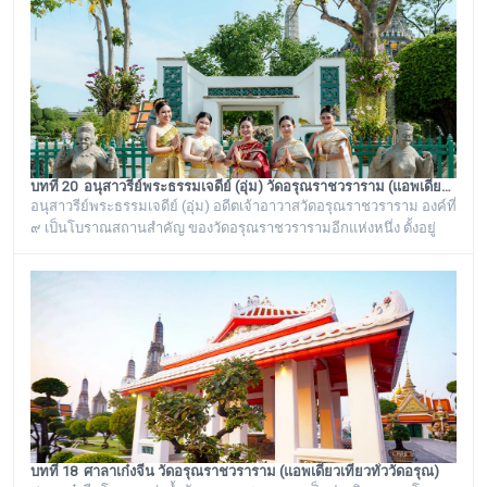
เป็นสิ่งศักดิ์สิทธิ์ของวัดอรุณราชวราราม ที่ชาวบ้านในละแวกนี้ให้ความ
เคารพศรัทธาตั้งแต่ครั้งอดีตกาลจวบจนมาถึงยุคปัจ
บทที่ 20 อนุสาวรีย์พระธรรมเจดีย์ (อุ่ม) วัดอรุณราชวราราม (แอพเดียวเที่ยวทั่ววัดอรุณ)
อนุสาวรีย์พระธรรมเจดีย์ (อุ่ม) อดีตเจ้าอาวาสวัดอรุณราชวราราม องค์ที่
๙ เป็นโบราณสถานสำคัญ ของวัดอรุณราชวรารามอีกแห่งหนึ่ง ตั้งอยู่
ทางด้านทิศใต้ของภูเขาจำลอง บริเวณศาลาเก๋งจีน ๓ หลัง ทางด้านหน้า
วัดริมแม่น้ำเจ้าพระยา ภายในรั้วอนุสาวรีย์สำคัญของวัดอรุณ
ราชวรารามแห่งนี้ จะมีโกศหินทรายโบราณสีเขียวแบบจีน ซึ่งเป็นสถาน
ที่บรรจุบรรจุอัฐิของพระธรรมเจดีย์ (อุ่ม) อดีตเจ้าอาวาสวัดอรุณ
ราชวราราม องค์ที่ ๙
บทที่ 18 ศาลาเก๋งจีน วัดอรุณราชวราราม (แอพเดียวเที่ยวทั่ววัดอรุณ)