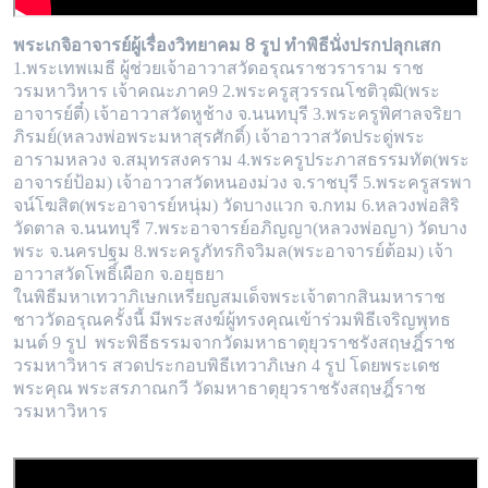
พระเกจิอาจารย์ผู้เรื่องวิทยาคม 8
รูป ทำพิธีนั่งปรกปลุกเสก
1.พระเทพเมธี ผู้ช่วยเจ้าอาวาสวัดอรุณราชวราราม ราช
วรมหาวิหาร เจ้าคณะภาค9 2.พระครูสุวรรณโชติวุฒิ(พระ
อาจารย์ตี๋) เจ้าอาวาสวัดหูช้าง จ
.นนทบุรี 3.พระครูพิศาลจริยา
ภิรมย์(หลวงพ่อพระมหาสุรศักดิ์) เจ้าอาวาสวัดประดู่พระ
อารามหลวง จ.สมุทรสงคราม 4.พระครูประภาสธรรมทัต(พระ
อ
าจารย์ป้อม) เจ้าอาวาสวัดหนองม่วง จ.ราชบุรี 5.พระครูสรพา
จน์โฆสิต(พระอาจารย์หนุ่ม) วัดบางแวก จ.กทม 6.หลวงพ่อสิริ
วัดตาล จ.นนทบุรี 7.พระ
อาจารย์อภิญญา(หลวงพ่อญา) วัดบาง
พระ จ.นครปฐม 8.พระครูภัทรกิจวิมล(พระอาจารย์ต้อม) เจ้า
อาวาสวัดโพธิ์เผือก จ.อยุธยา
ในพิธีมหาเทวาภิเษกเหรียญสมเด็จพระเจ้าตากสินมหาราช
ชาววัดอรุณครั้งนี้ มีพระสงฆ์ผู้ทรงคุณเข้าร่วมพิธีเจริญพุทธ
มนต์ 9 รูป พระพิธีธรรม
จากวัดมหาธาตุยุวราชรังสฤษฎิ์ราช
วรมหาวิหาร สวดประกอบพิธีเทวาภิเษก 4 รูป โดยพระเดช
พระคุณ พระสรภาณกวี วัดมหาธาตุยุวราชรังสฤษฎิ์
ราช
วรมหาวิหาร