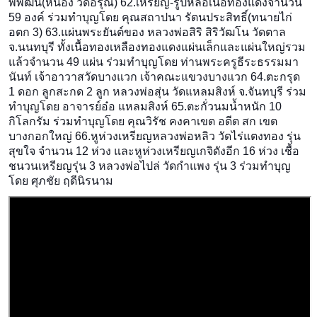
พิพัฒน์(หน่อง วัดอรุณ) 62.เหรียญ-รูปหล่อเนื้อทองแ
ดงจำนวน
59 องค์ ร่วมทำบุญโดย คุณสถาปนา รัตนประสิทธิ์(ทนายไก่
อตก 3) 63.แผ่นพระยันต์ของ หลวงพ่อสิริ สิริวัฒโน วัดตาล
จ.นนทบุรี ทั้งเนื้อทองเหลืองทองแดงแผ
่นเล็กและแผ่นใหญ่รวม
แล้วจำ
นวน 49 แผ่น ร่วมทำบุญโดย ท่านพระครูธีระธรรมมา
นันท์ เจ้าอาวาสวัดบางแวก เจ้าคณะแขวงบางแวก 64.ตะกรุด
1 ดอก ลูกสะกด 2 ลูก หลวงพ่อสุ่น วัดแหลมสิงห์ จ.จันทบุรี ร่วม
ทำบุญโดย อาจารย์อ๋อ แหลมสิงห์ 65.ตะกั่วนมน้ำหนัก 10
กิโลกรัม ร่วมทำบุญโดย คุณวิรัช คงคาเขต อดีต สก เขต
บางกอกใหญ่ 66.หูห่วงเหรียญหลวงพ่อหลิว วัดไร่แตงทอง รุ่น
สุขใจ จำนวน 12 ห่วง และหูห่วงเหรียญเกจิดังอีก 16 ห่วง เชื้อ
ชนวนเหรียญรุ่น 3 หลวงพ่อไปล่ วัดกำแพง รุ่น 3 ร่วมทำบุญ
โดย ศุภชัย ฤดีนิรนาม