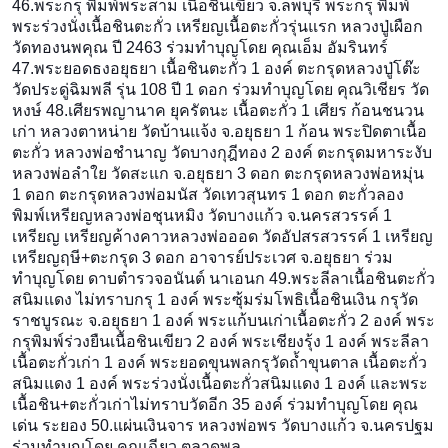
46.พระกรุ พิมพ์พระสาม เนื้อชินเขียว จ.ลพบุรี พระกรุ พิมพ์
พระร่วงนั่งเนื้อชินตะกั่ว เหรียญเนื้อตะกั่วรุ่นแรก หลวงปู่เผือก
วัดทองนพคุณ ปี 2463 ร่วมทำบุญโดย คุณเอ็ม อัมรินทร์
47.พระยอดธงอยุธยา เนื้อชินตะกั่ว 1 องค์ ตะกรุดหลวงปู่โต๊ะ
วัดประดู่ฉิมพลี รุ่น 108 ปี 1 ดอก ร่วมทำบุญโดย คุณวิเชียร วัด
หงษ์ 48.เศียรพญานาค ยุครัตนะ เนื้อตะกั่ว 1 เศียร ก้อนชนวน
เก่า หลวงตาหน่าย วัดบ้านแจ้ง จ.อยุธยา 1 ก้อน พระปิดตาเนื้อ
ตะกั่ว หลวงพ่อชำนาญ วัดบางกุฎีทอง 2 องค์ ตะกรุดมหาระงับ
หลวงพ่อลำใย วัดสะแก จ.อยุธยา 3 ดอก ตะกรุดหลวงพ่อหมุ่น
1 ดอก ตะกรุดหลวงพ่อมนัส วัดเทวสุนทร 1 ดอก ตะกั่วลอง
พิมพ์เหรียญหลวงพ่อชุนหมิง วัดบางแก้ว จ.นครสวรรค์ 1
เหรียญ เหรียญค้างคาวหลวงพ่อออด วัดอัปสรสวรรค์ 1 เหรียญ
เหรียญฤษี+ตะกรุด 3 ดอก อาจารย์ประเวศ จ.อยุธยา ร่วม
ทำบุญโดย ดาบตำรวจอนันต์ นาเอนก 49.พระลีลาเนื้อชินตะกั่ว
สน
ิมแดง ไม่ทราบกรุ 1 องค์ พระซุ้มร่มโพธิเนื้อชินเงิน
กรุวัด
ราชบูรณะ จ.อยุธยา 1 องค์ พระแก้บนเก่าเนื้อตะกั่ว 2 องค์ พระ
กรุพิมพ์ร่วงยืนเนื้อชิน
เขียว 2 องค์ พระเชียงรุ้ง 1 องค์ พระลีลา
เนื้อตะกั่วเก่า 1 องค์ พระยอดขุนพลกรุวัดถ้ำขุนตาล
เนื้อตะกั่ว
สนิมแดง 1 องค์ พระร่วงนั่งเนื้อตะกั่วสนิม
แดง 1 องค์ และพระ
เนื้อชิน+ตะกั่วเก่าไ
ม่ทราบวัดอีก 35 องค์ ร่วมทำบุญโดย คุณ
เด่น ระยอง 50.แผ่นเงินจาร หลวงพ่อพร วัดบางแก้ว จ.นครปฐม
ร่วมทำบุญโดย คุณเฉียว ตลาดพลู