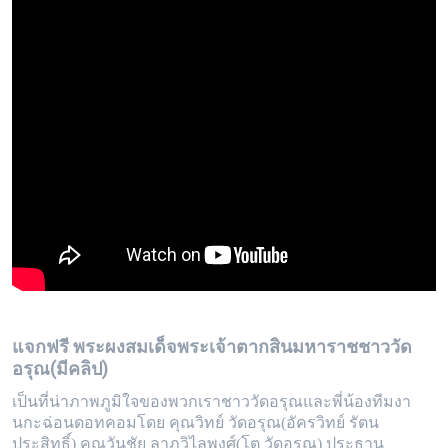
แจกฟรี พระผงสมเด็จพระเจ้าตากสินมหาราชชาววัด
อรุณ(มีคลิป)
เป็นที่น่าภาพภูมิใจของพวกเราชาววัดอรุณและพี่น้องทีมงา
นกะฉ่อนดอทคอมโดย คุณวิทย์ วัดอรุณ(อัครวิทย์ รัตน
ประสิทธิ์) คุณวันชัย ลาภวิไลพงศ์(โต วัดอรุณ) ประธาน