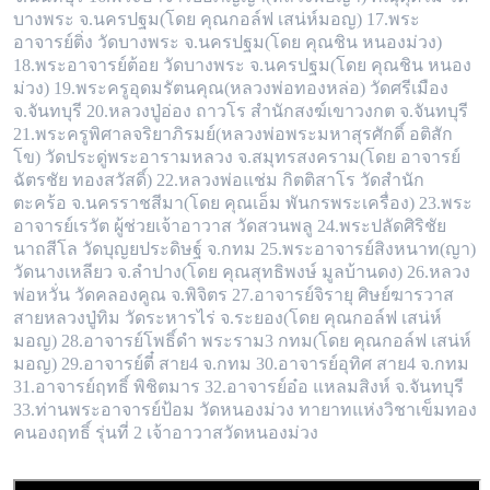
บางพระ จ.นครปฐม(โดย คุณกอล์ฟ เสน่ห์มอญ) 17.พระ
อาจารย์ติ่ง วัดบางพระ จ.นครปฐม(โดย คุณชิน หนองม่วง)
18.พระอาจารย์ต้อย วัด
บางพระ จ.นครปฐม(โดย คุณชิน หนอง
ม่วง) 19.พระครูอุดมรัตนคุณ(หลวงพ่อทองหล่อ) วัดศรีเมือง
จ.จันทบุรี 20.หลวงปู่อ่อง ถาวโร สำนักสงฆ์เขา
วงกต จ.จันทบุรี
21.พระครูพิศาลจริยาภิรมย์(หลวงพ่อพระมหาสุรศักดิ์ อติสัก
โข) วัดประดู่พระอารามหลวง จ.สมุทรสงคราม(โดย อาจารย์
ฉัตรชัย ทอง
สวัสดิ์) 22.หลวงพ่อแช่ม กิตติสาโร วัดสำนัก
ตะคร้อ จ.นครราชสีมา(โดย คุณเอ็ม พันกรพระเครื่อง) 23.พระ
อาจารย์เรวัต ผู้ช่วยเจ้าอาวาส วัดสวนพลู
24.พระปลัดศิริชัย
นาถสีโล วัดบุญยประดิษฐ์ จ.กทม 25.พระอาจารย์สิงหนาท(ญา)
วัดนางเหลียว จ.ลำปาง(โดย คุณสุทธิพงษ์ มูลบ้านดง) 26.หลวง
พ่อ
หวั่น วัดคลองคูณ จ.พิจิตร 27.อาจารย์จิรายุ ศิษย์ฆารวาส
สายหลวงปู่ทิม วัดระหารไร่ จ.ระยอง(โดย คุณกอล์ฟ เสน่ห์
มอญ) 28.อาจารย์โพธิ์ดำ พระราม
3 กทม(โดย คุณกอล์ฟ เสน่ห์
มอญ) 29.อาจารย์ตี๋ สาย4 จ.กทม 30.อาจารย์อุทิศ สาย4 จ.กทม
31.อาจารย์ฤทธิ์ พิชิตมาร 32.อาจารย์อ๋อ แหลมสิงห์ จ.
จันทบุรี
33.ท่านพระอาจารย์ป้อม วัดหนองม่วง ทายาทแห่งวิชาเข็มทอง
คนองฤทธิ์ รุ่นที่ 2 เจ้าอาวาสวัดหนองม่วง