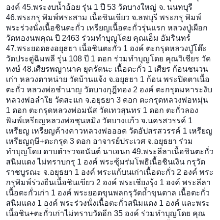
องค์ 45.พระงบน้ำอ้อย รุ่น 1 ปี 53 วัดบางใหญ่ จ. นนทบุรี
46.พระกรุ พิมพ์พระสาม เนื้อชินเขียว จ.ลพบุรี พระกรุ พิมพ์
พระร่วงนั่งเนื้อชินตะกั่ว เหรียญเนื้อตะกั่วรุ่นแรก หลวงปู่เผือก
วัดทองนพคุณ ปี 2463 ร่วมทำบุญโดย คุณเอ็ม อัมรินทร์
47.พระยอดธงอยุธยา เนื้อชินตะกั่ว 1 องค์ ตะกรุดหลวงปู่โต๊ะ
วัดประดู่ฉิมพลี รุ่น 108 ปี 1 ดอก ร่วมทำบุญโดย คุณวิเชียร วัด
หงษ์ 48.เศียรพญานาค ยุครัตนะ เนื้อตะกั่ว 1 เศียร ก้อนชนวน
เก่า หลวงตาหน่าย วัดบ้านแจ้ง จ.อยุธยา 1 ก้อน พระปิดตาเนื้อ
ตะกั่ว หลวงพ่อชำนาญ วัดบางกุฎีทอง 2 องค์ ตะกรุดมหาระงับ
หลวงพ่อลำใย วัดสะแก จ.อยุธยา 3 ดอก ตะกรุดหลวงพ่อหมุ่น
1 ดอก ตะกรุดหลวงพ่อมนัส วัดเทวสุนทร 1 ดอก ตะกั่วลอง
พิมพ์เหรียญหลวงพ่อชุนหมิง วัดบางแก้ว จ.นครสวรรค์ 1
เหรียญ เหรียญค้างคาวหลวงพ่อออด วัดอัปสรสวรรค์ 1 เหรียญ
เหรียญฤษี+ตะกรุด 3 ดอก อาจารย์ประเวศ จ.อยุธยา ร่วม
ทำบุญโดย ดาบตำรวจอนันต์ นาเอนก 49.พระลีลาเนื้อชินตะกั่ว
สน
ิมแดง ไม่ทราบกรุ 1 องค์ พระซุ้มร่มโพธิเนื้อชินเงิน
กรุวัด
ราชบูรณะ จ.อยุธยา 1 องค์ พระแก้บนเก่าเนื้อตะกั่ว 2 องค์ พระ
กรุพิมพ์ร่วงยืนเนื้อชิน
เขียว 2 องค์ พระเชียงรุ้ง 1 องค์ พระลีลา
เนื้อตะกั่วเก่า 1 องค์ พระยอดขุนพลกรุวัดถ้ำขุนตาล
เนื้อตะกั่ว
สนิมแดง 1 องค์ พระร่วงนั่งเนื้อตะกั่วสนิม
แดง 1 องค์ และพระ
เนื้อชิน+ตะกั่วเก่าไ
ม่ทราบวัดอีก 35 องค์ ร่วมทำบุญโดย คุณ