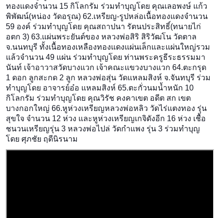
ทองแดงจำนวน 15 กิโลกรัม ร่วมทำบุญโดย คุณเลอพงษ์ แก้ว
พิพัฒน์(หน่อง วัดอรุณ) 62.เหรียญ-รูปหล่อเนื้อทองแ
ดงจำนวน
59 องค์ ร่วมทำบุญโดย คุณสถาปนา รัตนประสิทธิ์(ทนายไก่
อตก 3) 63.แผ่นพระยันต์ของ หลวงพ่อสิริ สิริวัฒโน วัดตาล
จ.นนทบุรี ทั้งเนื้อทองเหลืองทองแดงแผ
่นเล็กและแผ่นใหญ่รวม
แล้วจำ
นวน 49 แผ่น ร่วมทำบุญโดย ท่านพระครูธีระธรรมมา
นันท์ เจ้าอาวาสวัดบางแวก เจ้าคณะแขวงบางแวก 64.ตะกรุด
1 ดอก ลูกสะกด 2 ลูก หลวงพ่อสุ่น วัดแหลมสิงห์ จ.จันทบุรี ร่วม
ทำบุญโดย อาจารย์อ๋อ แหลมสิงห์ 65.ตะกั่วนมน้ำหนัก 10
กิโลกรัม ร่วมทำบุญโดย คุณวิรัช คงคาเขต อดีต สก เขต
บางกอกใหญ่ 66.หูห่วงเหรียญหลวงพ่อหลิว วัดไร่แตงทอง รุ่น
สุขใจ จำนวน 12 ห่วง และหูห่วงเหรียญเกจิดังอีก 16 ห่วง เชื้อ
ชนวนเหรียญรุ่น 3 หลวงพ่อไปล่ วัดกำแพง รุ่น 3 ร่วมทำบุญ
โดย ศุภชัย ฤดีนิรนาม