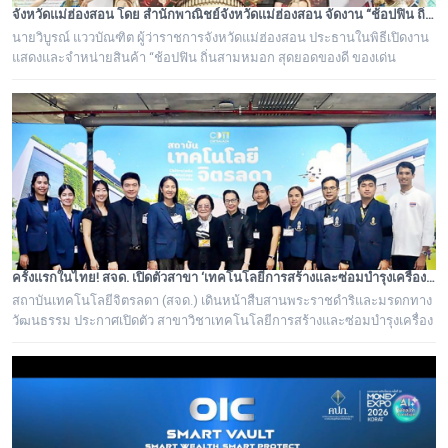
จังหวัดแม่ฮ่องสอน โดย สำนักพาณิชย์จังหวัดแม่ฮ่องสอน จัดงาน “ช้อปฟิน ถิ่นสามหมอก สุดยอดของดี ของเด่น แม่ฮ่องสอน”
นายวิบูรณ์ แววบัณฑิต ผู้ว่าราชการจังหวัดแม่ฮ่องสอน ประธานในพิธีเปิดงาน
แสดงและจำหน่ายสินค้า “ช้อปฟิน ถิ่นสามหมอก สุดยอดของดี ของเด่น
แม่ฮ่องสอน”
ครั้งแรกในไทย! สจด. เปิดตัวสาขา ‘เทคโนโลยีการสร้างและซ่อมบำรุงเครื่องดนตรีไทย’ ถอดรหัสภูมิปัญญาปราชญ์ชาวบ้าน ยกระดับช่างดนตรีไทยสู่มืออาชีพ
สถาบันเทคโนโลยีจิตรลดา (สจด.) เดินหน้าสืบสานพระราชดำริและมรดกทาง
วัฒนธรรม ประกาศเปิดตัว สาขาวิชาเทคโนโลยีการสร้างและซ่อมบำรุงเครื่อง
ดนตรีไทย หลักสูตรวิชาชีพเฉพาะทางแห่งแรกของประเทศไทยที่รวบรวม
"องค์ความรู้และศาสตร์จากปราชญ์ชาวบ้าน" เข้ากับระบบการเรียนการสอน
มาตรฐานวิชาชีพ มุ่งแก้ปัญหาการขาดแคลนช่างผู้เชี่ยวชาญ