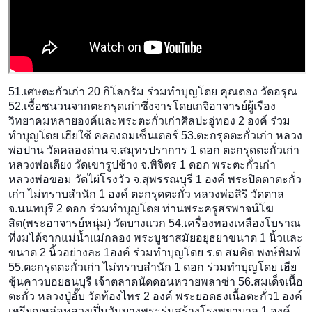
51.เศษตะกัวเก่า 20 กิโลกรัม ร่วมทำบุญโดย คุณตอง วัดอรุณ
52.เชื้อชนวนจากตะกรุดเก่าซ
ึ่งจารโดยเกจิอาจารย์ผู้เรื
อง
วิทยาคมหลายองค์และพระตะก
ั่วเก่าศิลปะอู่ทอง 2 องค์ ร่วม
ทำบุญโดย เฮียใช้ คลองถมเซ็นเตอร์ 53.ตะกรุดตะกั่วเก่า หลวง
พ่อปาน วัดคลองด่าน จ.สมุทรปราการ 1 ดอก ตะกรุดตะกั่วเก่า
หลวงพ่อเตียง วัดเขารูปช้าง จ.พิจิตร 1 ดอก พระตะกั่วเก่า
หลวงพ่อขอม วัดไผ่โรงวัว จ.สุพรรณบุรี 1 องค์ พระปิดตาตะกั่ว
เก่า ไม่ทราบสำนัก 1 องค์ ตะกรุดตะกั่ว หลวงพ่อสิริ วัดตาล
จ.นนทบุรี 2 ดอก ร่วมทำบุญโดย ท่านพระครูสรพาจน์โฆ
สิต(พระ
อาจารย์หนุ่ม) วัดบางแวก 54.เครื่องทองเหลืองโบราณ
ที
่งมได้จากแม่นํ้าแม่กลอง พระบูชาสมัยอยุธยาขนาด 1 นิ้วและ
ขนาด 2 นิ้วอย่างละ 1องค์ ร่วมทำบุญโดย ร.ต สมคิด พงษ์พิมพ์
55.ตะกรุดตะกั่วเก่า ไม่ทราบสำนัก 1 ดอก ร่วมทำบุญโดย เฮีย
ชุ้นคาวบอยธนบุรี เจ้าตลาดนัดดอนหวายพลาซ่า 56.สมเด็จเนื้อ
ตะกั่ว หลวงปู่อั๊บ วัดท้องไทร 2 องค์ พระยอดธงเนื้อตะกั่ว1 องค์
เหรียญหล่อหลวงเปิ่นวันบางพ
ระรุ่นสร้างโรงพยาบาล 1 องค์