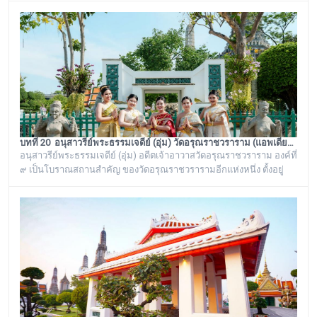
บ้านได้เรียกเพี้ยนกันไปว่า “วิหารพระเขี้ยวแก้ว” พระจุฬามณีเจดีย์องค์นี้
เป็นสิ่งศักดิ์สิทธิ์ของวัดอรุณราชวราราม ที่ชาวบ้านในละแวกนี้ให้ความ
เคารพศรัทธาตั้งแต่ครั้งอดีตกาลจวบจนมาถึงยุคปัจ
บทที่ 20 อนุสาวรีย์พระธรรมเจดีย์ (อุ่ม) วัดอรุณราชวราราม (แอพเดียวเที่ยวทั่ววัดอรุณ)
อนุสาวรีย์พระธรรมเจดีย์ (อุ่ม) อดีตเจ้าอาวาสวัดอรุณราชวราราม องค์ที่
๙ เป็นโบราณสถานสำคัญ ของวัดอรุณราชวรารามอีกแห่งหนึ่ง ตั้งอยู่
ทางด้านทิศใต้ของภูเขาจำลอง บริเวณศาลาเก๋งจีน ๓ หลัง ทางด้านหน้า
วัดริมแม่น้ำเจ้าพระยา ภายในรั้วอนุสาวรีย์สำคัญของวัดอรุณ
ราชวรารามแห่งนี้ จะมีโกศหินทรายโบราณสีเขียวแบบจีน ซึ่งเป็นสถาน
ที่บรรจุบรรจุอัฐิของพระธรรมเจดีย์ (อุ่ม) อดีตเจ้าอาวาสวัดอรุณ
ราชวราราม องค์ที่ ๙