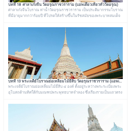
บทที่ 18 ศาลาเก๋งจีน วัดอรุณราชวราราม (แอพเดียวเที่ยวทั่ววัดอรุณ)
ศาลาเก๋งจีนโบราณ ท่าน้ำวัดอรุณราชวราราม เป็นประติมากรรมโบราณ
ที่มีอายุมากกว่าร้อยปี ที่โปรดให้สร้างขึ้นในรัชสมัยของพระบาทสมเด็จ
พระนั่งเกล้าเจ้าอยู่หัว รัชกาลที่ ๓ โดยมีพระราชดำริให้สร้างขึ้นทั้งหมด
๖ หลัง เรียงรายอยู่บริเวณท่าน้ำของวัดอรุณราชวราราม ริมแม่น้ำ
เจ้าพระยา ซึ่งเก๋งจีนแต่ละหลังจะมีเอกลักษณ์โดดเด่นไม่เหมือนกัน อาทิ
เช่น ศาลาเก๋งจีนหน้าทางเข้าพระปรางค์ จะมีหินแกะสลักโบราณเป็นรูป
จระเข้อย
บทที่ 13 พระเจดีย์โบราณย่อเหลี่ยมไม้ยี่สิบ วัดอรุณราชวราราม (แอพเดียวเที่ยวทั่ววัดอรุณ)
พระเจดีย์โบราณย่อเหลี่ยมไม้ยี่สิบ ๔ องค์ ตั้งอยู่ระหว่างพระระเบียงพระ
อุโบสถด้านทิศใต้กับมณฑปพระพุทธบาทจำลอง ซึ่งเรียงรายเป็นแถวตรง
จากทิศตะวันออกสู่ทิศตะวันตก มีห่างกันพอควร และเป็นพระเจดีย์ที่มี
ลักษณะแบบเดียวกัน มีขนาดเท่ากันทั้งหมด คือเป็นพระเจดีย์ก่อด้วยอิฐ
ถือปูนย่อเหลี่ยมไม้ยี่สิบ ประดับด้วยกระเบื้องถ้วยและกระจกสีต่างๆ เป็น
ลวดลายดอกไม้และลายอื่นๆ มีความวิจิตรงดงามเป็นอย่างมาก