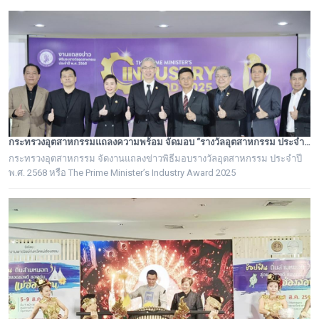
เพียง ได้รับพระบรมราชานุอนุญาตให้เป็นเจ้าภาพบำเพ็ญกุศล ถวายพระบรม
ศพ สมเด็จพระนางเจ้าสิริกิติ์ พระบรมราชชนนีพันปีหลวง
กระทรวงอุตสาหกรรมแถลงความพร้อม จัดมอบ “รางวัลอุตสาหกรรม ประจำปี พ.ศ. 2568” เชิดชูผู้ประกอบการต้นแบบ ยกระดับอุตสาหกรรมไทยสู่ความเป็นเลิศอย่างยั่งยืน
กระทรวงอุตสาหกรรม จัดงานแถลงข่าวพิธีมอบรางวัลอุตสาหกรรม ประจำปี
พ.ศ. 2568 หรือ The Prime Minister’s Industry Award 2025