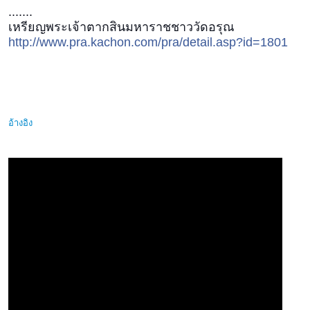
.......
เหรียญพระเจ้าตากสินมหาราชชาววัดอรุณ
http://www.pra.kachon.com/pra/detail.asp?id=1801
อ้างอิง