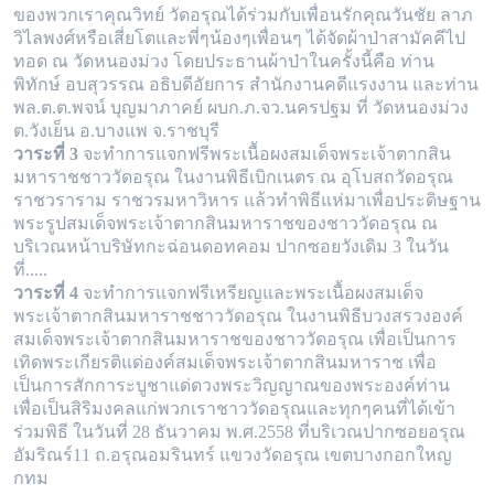
ของพวกเราคุณวิทย์ วัดอรุณได้ร่วมกับเพื่อนรักคุณวันชัย
ลาภ
วิไลพงศ์หรือเสี่ยโตและพี่ๆน้องๆเพื่อนๆ ได้จัดผ้าป่าสามัคคีไป
ทอด ณ วัดหนองม่วง โดยประธานผ้าป่าในครั้งนี้คือ ท่าน
พิทักษ์ อบสุวรรณ อธิบดี
อัยการ สำนักงานคดีแรงงาน และท่าน
พล.ต.ต.พจน์ บุญมาภาคย์ ผบก.ภ.จว.นครปฐม ที่ วัดหนองม่วง
ต.วังเย็น อ.บางแพ จ.ราชบุรี
วาระที่ 3
จะทำการแจกฟรีพระเนื้อผงสมเด็จพระเจ้าตากสิน
มหาราชชาววัดอรุณ ในงานพิธีเบิกเนตร ณ อุโบสถวัดอรุณ
ราชวราราม ราชวรมหาวิหาร
แล้วทำพิธีแห่มาเพื่อประดิษฐาน
พระรูปสมเด็จพระเจ้าตากสินมหาราชของชาววัดอรุณ ณ
บริเวณหน้าบริษัทกะฉ่อนดอทคอม ปากซอยวังเดิม 3 ในวัน
ที่.....
วาระที่ 4
จะทำการแจกฟรีเหรียญและพระเนื้อผงสมเด็จ
พระเจ้าตากสินมหาราชชาววัดอรุณ ในงานพิธีบวงสรวงองค์
สมเด็จพระเจ้าตากสินมหาราช
ของชาววัดอรุณ เพื่อเป็นการ
เทิดพระเกียรติแด่องค์สมเด็จพระเจ้าตากสินมหาราช เพื่อ
เป็นการสักการะบูชาแด่ดวงพระวิญญาณของพระองค์ท่าน
เพื่อเ
ป็นสิริมงคลแก่พวกเราชาววัดอรุณและทุกๆคนที่ได้เข้า
ร่วมพิธี ในวันที่ 28 ธันวาคม พ.ศ.2558 ที่บริเวณปากซอยอรุณ
อัมริณร์11 ถ.อรุณอมรินทร์
แขวงวัดอรุณ เขตบางกอกใหญ
กทม