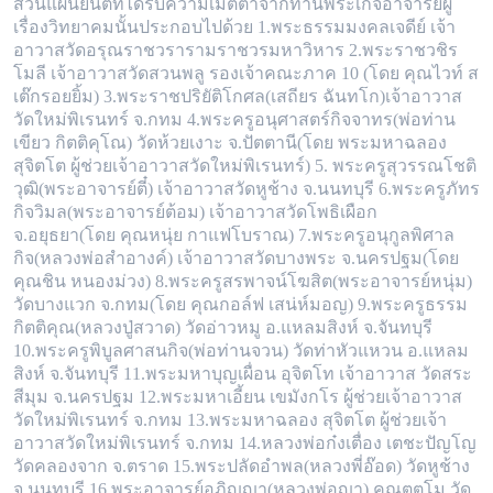
ส่วนแผ่นยันต์ที่ได้รับความเมตตาจากท่านพระเกจิอาจารย์ผู้
เรื่องวิทยาคมนั้นประกอบไปด้วย 1.พระธรรมมงคลเจดีย์ เจ้า
อาวาสวัดอรุณราชวราราม
ราชวรมหาวิหาร 2.พระราชวชิร
โมลี เจ้าอาวาสวัดสวนพลู รองเจ้าคณะภาค 10 (โดย คุณไวท์ ส
เต๊กรอยยิ้ม) 3.พระราชปริยัติโกศล(เสถียร ฉันทโก)เ
จ้าอาวาส
วัดใหม่พิเรนทร์ จ.กทม 4.พระครูอนุศาสตร์กิจจาทร(พ่อท่าน
เขียว กิตติคุโณ) วัดห้วยเงาะ จ.ปัตตานี(โดย พระมหาฉลอง
สุจิตโต ผู้ช่วยเจ้า
อาวาสวัดใหม่พิเรนทร์) 5. พระครูสุวรรณโชติ
วุฒิ(พระอาจารย์ตี๋) เจ้าอาวาสวัดหูช้าง จ.นนทบุรี 6.พระครูภัทร
กิจวิมล(พระอาจารย์ต้อม) เจ้าอาวาสวัด
โพธิเผือก
จ.อยุธยา(โดย คุณหนุ่ย กาแฟโบราณ) 7.พระครูอนุกูลพิศาล
กิจ(หลวงพ่อสำอางค์) เจ้าอาวาสวัดบางพระ จ.นครปฐม(โดย
คุณชิน หนองม่วง)
8.พระครูสรพาจน์โฆสิต(พระอาจารย์หนุ่ม)
วัดบางแวก จ.กทม(โดย คุณกอล์ฟ เสน่ห์มอญ) 9.พระครูธรรม
กิตติคุณ(หลวงปู่สวาด) วัดอ่าวหมู อ.แหลม
สิงห์ จ.จันทบุรี
10.พระครูพิบูลศาสนกิจ(พ่อท่านจวน) วัดท่าหัวแหวน อ.แหลม
สิงห์ จ.จันทบุรี 11.พระมหาบุญเผื่อน อุจิตโท เจ้าอาวาส วัดสระ
สีมุม จ
.นครปฐม 12.พระมหาเอี้ยน เขมังกโร ผู้ช่วยเจ้าอาวาส
วัดใหม่พิเรนทร์ จ.กทม 13.พระมหาฉลอง สุจิตโต ผู้ช่วยเจ้า
อาวาสวัดใหม่พิเรนทร์ จ.กทม
14.หลวงพ่อก๋งเตื่อง เตชะปัญโญ
วัดคลองจาก จ.ตราด 15.พระปลัดอำพล(หลวงพี่อ๊อด) วัดหูช้าง
จ.นนทบุรี 16.พระอาจารย์อภิญญา(หลวงพ่อญา) คณุตุ
ตโม วัด