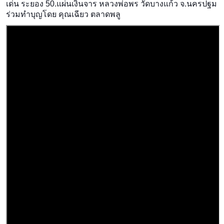
เด่น ระยอง 50.แผ่นเงินจาร หลวงพ่อพร วัดบางแก้ว จ.นครปฐม
ร่วมทำบุญโดย คุณเฉียว ตลาดพลู