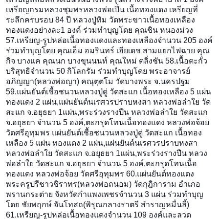
เหรียญกรมหลวงชุมพรหลวงพ่อเ
ปิ่น เนื้อทองแดง เหรียญที่
ระลึกครบรอบ 84 ปี หลวงปู่ทิม วัดพระขาวเนื้อทองเหลือง
ทองแดงอย่างละ1 องค์ ร่วมทำบุญโดย คุณชิน หนองม่วง
57.เหรียญ-รูปหล่อเนื้อทองแ
ดงและทองเหลืองจำนวน 205 องค์
ร่วมทำบุญโดย คุณเอ็ม อมรินทร์ เฮียเดช สามแยกไฟฉาย คุณ
กิจ บางแค คุณนก บางขุนนนท์ คุณใหม่ ตลิ่งชัน 58.เนื้อตะกั่ว
บริสุทธิจำนว
น 50 กิโลกรัม ร่วมทำบุญโดย พระอาจารย์
อภิญญา(หลวงพ่อญา
) คณุตุตโม วัดบางพระ จ.นครปฐม
59.แผ่นยันต์เชื้อชนวนหลวงป
ู่ดู่ วัดสะแก เนื้อทองเหลือง 5 แผ่น
ทองแดง 2 แผ่น,แผ่นยันต์นเรศวรปราบหง
สา หลวงพ่อลำใย วัด
สะแก จ.อยุธยา 1แผ่น,พระร่วงรางปืน หลวงพ่อลำใย วัดสะแก
จ.อยุธยา จำนวน 5 องค์,ตะกรุดโทนเนื้อทองแดง หลวงพ่อจ้อย
วัดศรีอุทุมพร แผ่นยันต์เชื้อชนวนหลวงปู่ด
ู่ วัดสะแก เนื้อทอง
เหลือง 5 แผ่น ทองแดง 2 แผ่น,แผ่นยันต์นเรศวรปราบหง
สา
หลวงพ่อลำใย วัดสะแก จ.อยุธยา 1แผ่น,พระร่วงรางปืน หลวง
พ่อลำใย วัดสะแก จ.อยุธยา จำนวน 5 องค์,ตะกรุดโทนเนื้อ
ทองแดง หลวงพ่อจ้อย วัดศรีอุทุมพร 60.แผ่นยันต์ทองแดง
พระครูปรีชาวชิราทร(หลวงพ่อ
ถนอม) วัดกุฎิการาม อำเภอ
พรานกระต่าย จังหวัดกำแพงเพชรจำนวน 3 แผ่น ร่วมทำบุญ
โดย ชัยพฤกษ์ จันโทสถ(พิรุณกลางราตรี สำราญหมื่นลี้)
61.เหรียญ-รูปหล่อเนื้อทองแ
ดงจำนวน 109 องค์และลวด