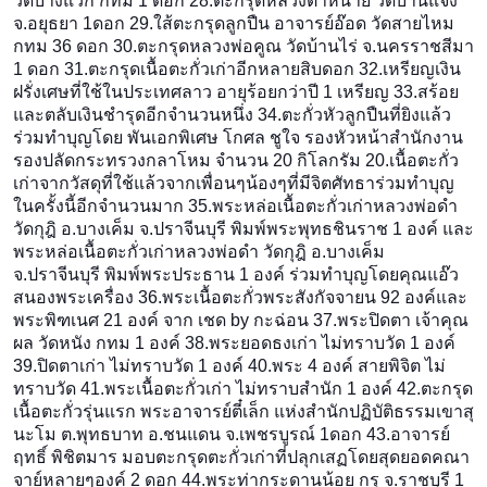
วัดบางแวก กทม 1 ดอก 28.ตะกรุดหลวงตาหน่าย วัดบ้านแจ้ง
จ.อยุธยา 1ดอก 29.ใส้ตะกรุดลูกปืน อาจารย์อ๊อด วัดสายไหม
กทม 36 ดอก 30.ตะกรุดหลวงพ่อคูณ วัดบ้านไร่ จ.นครราชสีมา
1 ดอก 31.ตะกรุดเนื้อตะกั่วเก่าอี
กหลายสิบดอก 32.เหรียญเงิน
ฝรั่งเศษที่ใช
้ในประเทศลาว อายุร้อยกว่าปี 1 เหรียญ 33.สร้อย
และตลับเงินชำรุดอี
กจำนวนหนึ่ง 34.ตะกั่วหัวลูกปืนที่ยิงแล
้ว
ร่วมทำบุญโดย พันเอกพิเศษ โกศล ชูใจ รองหัวหน้าสำนักงาน
รองปลัดกระทรวงกลาโหม จำนวน 20 กิโลกรัม 20.เนื้อตะกั่ว
เก่าจากวัสดุ
ที่ใช้แล้วจากเพื่อนๆน้องๆท
ี่มีจิตศัทธาร่วมทำบุญ
ในครั
้งนี้อีกจำนวนมาก 35.พระหล่อเนื้อตะกั่วเก่าห
ลวงพ่อดำ
วัดกุฎิ อ.บางเค็ม จ.ปราจีนบุรี พิมพ์พระพุทธชินราช 1 องค์ และ
พระหล่อเนื้อตะกั่วเก่าห
ลวงพ่อดำ วัดกุฎิ อ.บางเค็ม
จ.ปราจีนบุรี พิมพ์พระประธาน 1 องค์ ร่วมทำบุญโดยคุณแอ๊ว
สนองพระเครื่อง 36.พระเนื้อตะกั่วพระสังกัจ
จายน 92 องค์และ
พระพิฑเนศ 21 องค์ จาก เชด by กะฉ่อน 37.พระปิดตา เจ้าคุณ
ผล วัดหนัง กทม 1 องค์ 38.พระยอดธงเก่า ไม่ทราบวัด 1 องค์
39.ปิดตาเก่า ไม่ทราบวัด 1 องค์ 40.พระ 4 องค์ สายพิจิต ไม่
ทราบวัด 41.พระเนื้อตะกั่วเก่า ไม่ทราบสำนัก 1 องค์ 42.ตะกรุด
เนื้อตะกั่วรุ่นแร
ก พระอาจารย์ตี๋เล็ก แห่งสำนักปฏิบัติธรรมเขาสุ
น
ะโม ต.พุทธบาท อ.ชนแดน จ.เพชรบูรณ์ 1ดอก 43.อาจารย์
ฤทธิ์ พิชิตมาร มอบตะกรุดตะกั่วเก่าที่ปลุก
เสฏโดยสุดยอดคณา
จาย์หลายๆอง
ค์ 2 ดอก
44.พระท่ากระดานน้อย กรุ จ.ราชบุรี 1