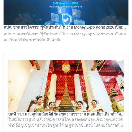
คปภ. ชวนชาวโคราช “รู้ทันประกัน” ในงาน Money Expo Korat 2026 เปิดมุมมองใหม่ ให้ประชาชนรู้ทันมิจฉาชีพ
คปภ. ชวนชาวโคราช “รู้ทันประกัน” ในงาน Money Expo Korat 2026 เปิดมุม
มองใหม่ ให้ประชาชนรู้ทันมิจฉาชีพ
บทที่ 11.1 พระจุฬามณีเจดีย์ วัดอรุณราชวราราม (แอพเดียวเที่ยวทั่ววัดอรุณ)
ในสมัยกรุงธนบุรี หลังจากมีการสมโภชฉลององค์พระแก้วมรกตแล้ว ได้
ทำพิธีอัญเชิญเข้ามาประดิษฐานไว้ ณ ฐานชุกชีแห่งนี้ ในสมัยรัชกาลที่ ๕
ยังเรียกพระวิหารแห่งนี้ว่า “วิหารพระแก้ว” อยู่ตลอดมา จนต่อมาชาว