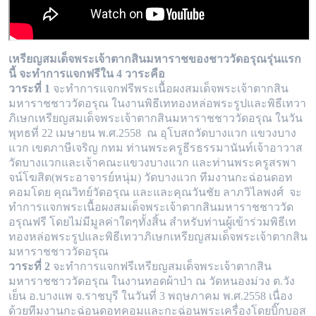
เหรียญสมเด็จพระเจ้าตากสินมหาราชของชาววัดอรุณรุ่นแรก
นี้ จะทำการแจกฟรีใน 4 วาระคือ
วาระที่ 1
จะทำการแจกฟรีพระเนื้อผงสมเด็จพระเจ้าตากสิน
มหาราชชาววัดอรุณ ในงานพิธีเททองหล่อพระรูปและพิธีเทวา
ภิเษกเหรียญสมเด็จพระเจ้า
ตากสินมหาราชชาววัดอรุณ ในวัน
พุทธที่ 22 เมษายน พ.ศ.2558 ณ อุโบสถวัดบางแวก แขวงบาง
แวก เขตภาษีเจริญ กทม ท่านพระครูธีรธรรมานันท์
เจ้าอาวาส
วัดบางแวกและเจ้าคณะแขวงบางแวก และท่านพระครูสรพา
จน์โฆสิต(พระอาจารย์หนุ่ม) วัดบางแวก ทีมงานกะฉ่อนดอท
คอมโดย คุณวิทย์วัด
อรุณ และและคุณวันชัย ลาภวิไลพงศ์ จะ
ทำการแจกพระเนื้อผงสมเด็จพระเจ้าตากสินมหาราชชาววัด
อรุณฟรี โดยไม่มีมูลค่าใดๆทั้งสิ้น สำหรับท่านผู้
เข้าร่วมพิธีเท
ทองหล่อพระรูปและพิธีเทวาภิเษกเหรียญสมเด็จพระเจ้าตากสิน
มหาราชชาววัดอรุณ
วาระที่ 2
จะทำการแจกฟรีเหรียญสมเด็จพระเจ้าตากสิน
มหาราชชาววัดอรุณ ในงานทอดผ้าป่า ณ วัดหนองม่วง ต.วัง
เย็น อ.บางแพ จ.ราชบุรี ในวันที่ 3
พฤษภาคม พ.ศ.2558 เนื่อง
ด้วยทีมงานกะฉ่อนดอทคอมและกะฉ่อนพระเครื่องโดยบิ๊กบอส