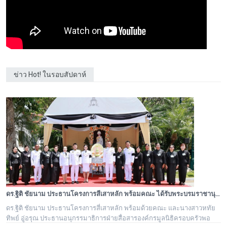
ข่าว Hot! ในรอบสัปดาห์
ดร.ฐิติ ชัยนาม ประธานโครงการสี่เสาหลัก พร้อมคณะ ได้รับพระบรมราชานุอนุญาตให้เป็นเจ้าภาพบำเพ็ญกุศล ถวายพระบรมศพ สมเด็จพระนางเจ้าสิริกิติ์ พระบรมราชชนนีพันปีหลวง
ดร.ฐิติ ชัยนาม ประธานโครงการสี่เสาหลัก พร้อมด้วยคณะ และนางสาวหทัย
ทิพย์ อู่อรุณ ประธานอนุกรรมาธิการฝ่ายสื่อสารองค์กรมูลนิธิครอบครัวพอ