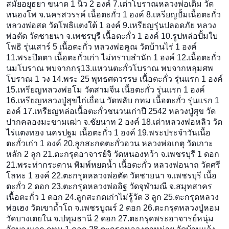
สมัยอยุธยา ขนาด 1 นิ้ว 2 องค์ 7.เต่าโบราณหลวงพ่อเดิม วัด
หนองโพ จ.นครสวรรค์ เนื้อตะกั่ว 1 องค์ 8.เหรียญปั้มเนื้อตะกั่ว
หลวงพ่อสด วัดโพธิแตงใต้ 1 องค์ 9.เหรียญรุ่นปลอดภัย หลวง
พ่อตัด วัดชายนา จ.เพชรบุรี เนื้อตะกั่ว 1 องค์ 10.รูปหล่อปั้มใบ
โพธิ รุ่นเสาร์ 5 เนื้อตะกั่ว หลวงพ่อคูณ วัดบ้านไร่ 1 องค์
11.พระปิดตา เนื้อตะกั่วเก่า ไม่ทราบสำนัก 1 องค์ 12.เนื้อตะกั่ว
นมโบราณ พบจากกรุ13.แหวนตะกั่วโบราณ
พบจากหลุมศพ
โบราณ 1 วง 14.พระ 25 พุทธศตวรรษ เนื้อตะกั่ว รุ่นแรก 1 องค์
15.เหรียญหลวงพ่อโม วัดสามจีน เนื้อตะกั่ว รุ่นแรก 1 องค์
16.เหรียญหลวงปู่สุขไก่เถื่
อน วัดพลับ กทม เนื้อตะกั่ว รุ่นแรก 1
องค์ 17.เหรียญหล่อเนื้อตะกั่วชน
วนเก่าปี 2542 หลวงปู่ศุข วัด
ปากคลองมะขามเฒ่า จ.ชัยนาท 2 องค์ 18.เต่าหลวงพ่อหลิว วัด
ไร่แตงทอง นครปฐม เนื้อตะกั่ว 1 องค์ 19.พระประจำวันเนื้อ
ตะกั่วเ
ก่า 1 องค์ 20.ลูกสะกดตะกั่วอวน หลวงพ่อเกตุ วัดเกาะ
หลัก 2 ลูก 21.ตะกรุดอาจารย์จิ วัดหนองหว้า จ.เพชรบุรี 1 ดอก
21.พระท่ากระดาน พิมพ์หยดน้ำ เนื้อตะกั่ว หลวงพ่อนาถ วัดศรี
โลหะ 1 องค์ 22.ตะกรุดหลวงพ่อตัด วัดชายนา จ.เพชรบุรี เนื้อ
ตะกั่ว 2 ดอก 23.ตะกรุดหลวงพ่ออิฐ วัดจุฬามณี จ.สมุทสาคร
เนื้อตะกั่ว 1 ดอก 24.ลูกสะกดเก่าไม่รู้วัด 3 ลูก 25.ตะกรุดหลวง
พ่อเฮง วัดเขาถ้ำโถ จ.เพชรบูณร์ 2 ดอก 26.ตะกรุดหลวงปู่หอม
วัดบางเตยใน จ.ปทุมธานี 2 ดอก 27.ตะกรุดพระอาจารย์หนุ่ม