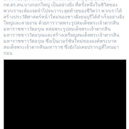
กต.ตร.สน.บางกอกใหญ่ เป็นอย่างยิ่ง ที่ครั้งหนึ่งในชิวิตของ
พวกเราจะต้องจดจำไปจนวาระสุดท้ายของชีวิตว่า พวกเราได้
สร้างประวัติศาสตร์หน้าใหม่ของชาวฝั่งธนบุรีได้สำเร็จอย่างยิ่ง
ใหญ่และสวยงาม ด้วยการวาดพระรูปสมเด็จพระเจ้าตากสิน
มหาราชชาววัดอรุณ หล่อพระรูปสมเด็จพระเจ้าตากสิน
มหาราชชาววัดอรุณและสร้างเหรียญสมเด็จพระเจ้าตากสิน
มหาราชชาววัดอรุณ ซึ่งเป็นเวอร์ชั่นใหม่ขององค์พระบาท
สมเด็จพระเจ้าตากสินมหาราช ซึ่งยังไม่เคยปรากฎที่ไหนมา
ก่อน