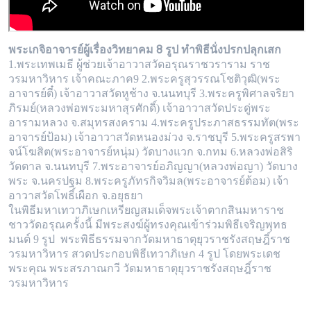
พระเกจิอาจารย์ผู้เรื่องวิทยาคม 8
รูป ทำพิธีนั่งปรกปลุกเสก
1.พระเทพเมธี ผู้ช่วยเจ้าอาวาสวัดอรุณราชวราราม ราช
วรมหาวิหาร เจ้าคณะภาค9 2.พระครูสุวรรณโชติวุฒิ(พระ
อาจารย์ตี๋) เจ้าอาวาสวัดหูช้าง จ
.นนทบุรี 3.พระครูพิศาลจริยา
ภิรมย์(หลวงพ่อพระมหาสุรศักดิ์) เจ้าอาวาสวัดประดู่พระ
อารามหลวง จ.สมุทรสงคราม 4.พระครูประภาสธรรมทัต(พระ
อ
าจารย์ป้อม) เจ้าอาวาสวัดหนองม่วง จ.ราชบุรี 5.พระครูสรพา
จน์โฆสิต(พระอาจารย์หนุ่ม) วัดบางแวก จ.กทม 6.หลวงพ่อสิริ
วัดตาล จ.นนทบุรี 7.พระ
อาจารย์อภิญญา(หลวงพ่อญา) วัดบาง
พระ จ.นครปฐม 8.พระครูภัทรกิจวิมล(พระอาจารย์ต้อม) เจ้า
อาวาสวัดโพธิ์เผือก จ.อยุธยา
ในพิธีมหาเทวาภิเษกเหรียญสมเด็จพระเจ้าตากสินมหาราช
ชาววัดอรุณครั้งนี้ มีพระสงฆ์ผู้ทรงคุณเข้าร่วมพิธีเจริญพุทธ
มนต์ 9 รูป พระพิธีธรรม
จากวัดมหาธาตุยุวราชรังสฤษฎิ์ราช
วรมหาวิหาร สวดประกอบพิธีเทวาภิเษก 4 รูป โดยพระเดช
พระคุณ พระสรภาณกวี วัดมหาธาตุยุวราชรังสฤษฎิ์
ราช
วรมหาวิหาร