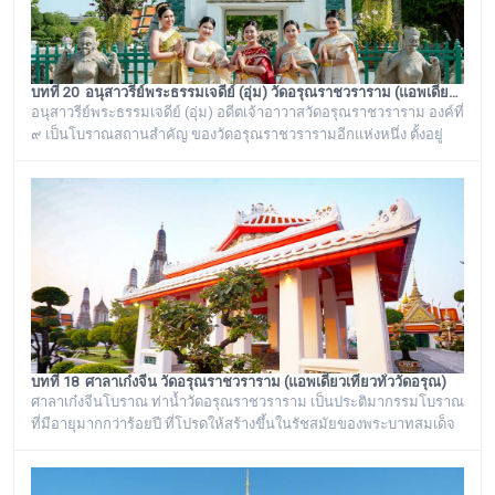
บทที่ 20 อนุสาวรีย์พระธรรมเจดีย์ (อุ่ม) วัดอรุณราชวราราม (แอพเดียวเที่ยวทั่ววัดอรุณ)
อนุสาวรีย์พระธรรมเจดีย์ (อุ่ม) อดีตเจ้าอาวาสวัดอรุณราชวราราม องค์ที่
๙ เป็นโบราณสถานสำคัญ ของวัดอรุณราชวรารามอีกแห่งหนึ่ง ตั้งอยู่
ทางด้านทิศใต้ของภูเขาจำลอง บริเวณศาลาเก๋งจีน ๓ หลัง ทางด้านหน้า
วัดริมแม่น้ำเจ้าพระยา ภายในรั้วอนุสาวรีย์สำคัญของวัดอรุณ
ราชวรารามแห่งนี้ จะมีโกศหินทรายโบราณสีเขียวแบบจีน ซึ่งเป็นสถาน
ที่บรรจุบรรจุอัฐิของพระธรรมเจดีย์ (อุ่ม) อดีตเจ้าอาวาสวัดอรุณ
ราชวราราม องค์ที่ ๙
บทที่ 18 ศาลาเก๋งจีน วัดอรุณราชวราราม (แอพเดียวเที่ยวทั่ววัดอรุณ)
ศาลาเก๋งจีนโบราณ ท่าน้ำวัดอรุณราชวราราม เป็นประติมากรรมโบราณ
ที่มีอายุมากกว่าร้อยปี ที่โปรดให้สร้างขึ้นในรัชสมัยของพระบาทสมเด็จ
พระนั่งเกล้าเจ้าอยู่หัว รัชกาลที่ ๓ โดยมีพระราชดำริให้สร้างขึ้นทั้งหมด
๖ หลัง เรียงรายอยู่บริเวณท่าน้ำของวัดอรุณราชวราราม ริมแม่น้ำ
เจ้าพระยา ซึ่งเก๋งจีนแต่ละหลังจะมีเอกลักษณ์โดดเด่นไม่เหมือนกัน อาทิ