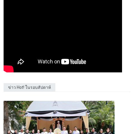
ข่าว Hot! ในรอบสัปดาห์