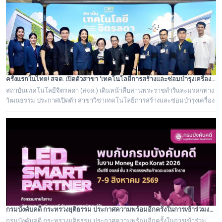
ครั้งแรกในไทย! สจด. เปิดตัวสาขา ‘เทคโนโลยีการสร้างและซ่อมบำรุงเครื่องดนตรีไทย’ ถอดรหัสภูมิปัญญาปราชญ์ชาวบ้าน ยกระดับช่างดนตรีไทยสู่มืออาชีพ
สถาบันเทคโนโลยีจิตรลดา (สจด.) เดินหน้าสืบสานพระราชดำริและมรดกทาง
วัฒนธรรม ประกาศเปิดตัว สาขาวิชาเทคโนโลยีการสร้างและซ่อมบำรุงเครื่อง
ดนตรีไทย หลักสูตรวิชาชีพเฉพาะทางแห่งแรกของประเทศไทยที่รวบรวม
"องค์ความรู้และศาสตร์จากปราชญ์ชาวบ้าน" เข้ากับระบบการเรียนการสอน
มาตรฐานวิชาชีพ มุ่งแก้ปัญหาการขาดแคลนช่างผู้เชี่ยวชาญ
กรมบังคับคดี กระทรวงยุติธรรม ประกาศความพร้อมอีกครั้งในการเข้าร่วมงานมหกรรมทางการเงินครั้งยิ่งใหญ่ของภาคตะวันออกเฉียงเหนือ Money Expo Korat 2026
กรมบังคับคดี กระทรวงยุติธรรม ประกาศความพร้อมอีกครั้งในการเข้าร่วม