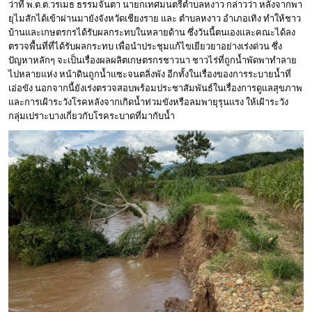
ว่าที่ พ.ต.ต.วรเมธ ธรรมจันตา นายกเทศมนตรีตำบลหงาว กล่าวว่า หลังจากพา
ยุไมสักได้เข้าผ่านมายังจังหวัดเชียงราย และ ตำบลหงาว อำเภอเทิง ทำให้ชาว
บ้านและเกษตรกรได้รับผลกระทบในหลายด้าน ซึ่งวันนี้ตนเองและคณะได้ลง
ตรวจพื้นที่ที่ได้รับผลกระทบ เพื่อนำประชุมแก้ไขเยียวยาอย่างเร่งด่วน ซึ่ง
ปัญหาหลักๆ จะเป็นเรื่องผลผลิตเกษตรกรชาวนา ชาวไร่ที่ถูกน้ำพัดพาทำลาย
ไปหลายแห่ง หน้าดินถูกน้ำแซะจนตลิ่งพัง อีกทั้งในเรื่องของการระบายน้ำที่
เอ่อขัง นอกจากนี้ยังเร่งตรวจสอบพร้อมประชาสัมพันธ์ในเรื่องการดูแลสุขภาพ
และการเฝ้าระวังโรคหลังจากเกิดน้ำท่วมขังหรือลมพายุรุนแรง ให้เฝ้าระวัง
กลุ่มเปราะบางเกี่ยวกับโรคระบาดที่มากับน้ำ