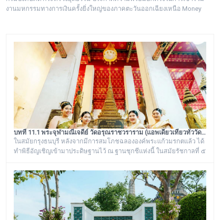
งานมหกรรมทางการเงินครั้งยิ่งใหญ่ของภาคตะวันออกเฉียงเหนือ Money
Expo Korat 2026
บทที่ 11.1 พระจุฬามณีเจดีย์ วัดอรุณราชวราราม (แอพเดียวเที่ยวทั่ววัดอรุณ)
ในสมัยกรุงธนบุรี หลังจากมีการสมโภชฉลององค์พระแก้วมรกตแล้ว ได้
ทำพิธีอัญเชิญเข้ามาประดิษฐานไว้ ณ ฐานชุกชีแห่งนี้ ในสมัยรัชกาลที่ ๕
ยังเรียกพระวิหารแห่งนี้ว่า “วิหารพระแก้ว” อยู่ตลอดมา จนต่อมาชาว
บ้านได้เรียกเพี้ยนกันไปว่า “วิหารพระเขี้ยวแก้ว” พระจุฬามณีเจดีย์องค์นี้
เป็นสิ่งศักดิ์สิทธิ์ของวัดอรุณราชวราราม ที่ชาวบ้านในละแวกนี้ให้ความ
เคารพศรัทธาตั้งแต่ครั้งอดีตกาลจวบจนมาถึงยุคปัจ