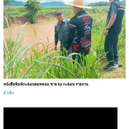
หนังสือพิมพ์กะฉ่อนดอทคอม ชาย by กะฉ่อน รายงาน
อ้างอิง