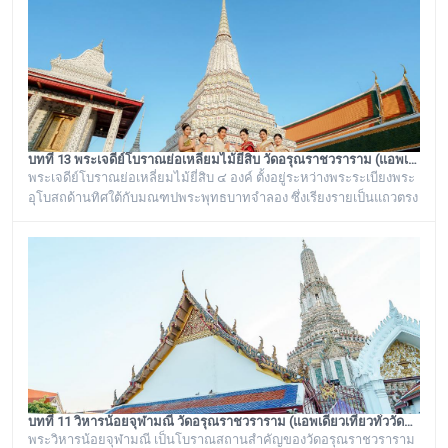
เช่น ศาลาเก๋งจีนหน้าทางเข้าพระปรางค์ จะมีหินแกะสลักโบราณเป็นรูป
จระเข้อย
บทที่ 13 พระเจดีย์โบราณย่อเหลี่ยมไม้ยี่สิบ วัดอรุณราชวราราม (แอพเดียวเที่ยวทั่ววัดอรุณ)
พระเจดีย์โบราณย่อเหลี่ยมไม้ยี่สิบ ๔ องค์ ตั้งอยู่ระหว่างพระระเบียงพระ
อุโบสถด้านทิศใต้กับมณฑปพระพุทธบาทจำลอง ซึ่งเรียงรายเป็นแถวตรง
จากทิศตะวันออกสู่ทิศตะวันตก มีห่างกันพอควร และเป็นพระเจดีย์ที่มี
ลักษณะแบบเดียวกัน มีขนาดเท่ากันทั้งหมด คือเป็นพระเจดีย์ก่อด้วยอิฐ
ถือปูนย่อเหลี่ยมไม้ยี่สิบ ประดับด้วยกระเบื้องถ้วยและกระจกสีต่างๆ เป็น
ลวดลายดอกไม้และลายอื่นๆ มีความวิจิตรงดงามเป็นอย่างมาก
บทที่ 11 วิหารน้อยจุฬามณี วัดอรุณราชวราราม (แอพเดียวเที่ยวทั่ววัดอรุณ)
พระวิหารน้อยจุฬามณี เป็นโบราณสถานสำคัญของวัดอรุณราชวราราม