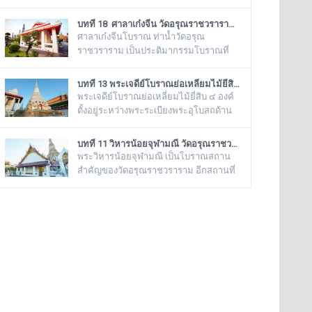
“วิหารพระเขี้ยวแก้ว” พระจุฬามณีเจดีย์
โบราณสถานสำคัญ ของวัดอรุณ
องค์นี้เป็นสิ่งศักดิ์สิทธิ์ของวัดอรุณ
ราชวรารามอีกแห่งหนึ่ง ตั้งอยู่ทางด้านทิศ
บทที่ 18 ศาลาเก๋งจีน วัดอรุณราชวราราม (แอพเดียวเที่ยวทั่ววัดอรุณ)
ราชวราราม ที่ชาวบ้านในละแวกนี้ให้
ใต้ของภูเขาจำลอง บริเวณศาลาเก๋งจีน ๓
ศาลาเก๋งจีนโบราณ ท่าน้ำวัดอรุณ
ความเคารพศรัทธาตั้งแต่ครั้งอดีตกาลจวบ
หลัง ทางด้านหน้าวัดริมแม่น้ำเจ้าพระยา
ราชวราราม เป็นประติมากรรมโบราณที่
จนมาถึงยุคปัจ
ภายในรั้วอนุสาวรีย์สำคัญของวัดอรุณ
มีอายุมากกว่าร้อยปี ที่โปรดให้สร้างขึ้นใน
ราชวรารามแห่งนี้ จะมีโกศหินทราย
รัชสมัยของพระบาทสมเด็จพระนั่งเกล้าเจ้า
บทที่ 13 พระเจดีย์โบราณย่อเหลี่ยมไม้ยี่สิบ วัดอรุณราชวราราม (แอพเดียวเที่ยวทั่ววัดอรุณ)
โบราณสีเขียวแบบจีน ซึ่งเป็นสถานที่บรรจุ
อยู่หัว รัชกาลที่ ๓ โดยมีพระราชดำริให้
พระเจดีย์โบราณย่อเหลี่ยมไม้ยี่สิบ ๔ องค์
บรรจุอัฐิของพระธรรมเจดีย์ (อุ่ม) อดีตเจ้า
สร้างขึ้นทั้งหมด ๖ หลัง เรียงรายอยู่บริเวณ
ตั้งอยู่ระหว่างพระระเบียงพระอุโบสถด้าน
อาวาสวัดอรุณราชวราราม องค์ที่ ๙
ท่าน้ำของวัดอรุณราชวราราม ริมแม่น้ำ
ทิศใต้กับมณฑปพระพุทธบาทจำลอง ซึ่ง
เจ้าพระยา ซึ่งเก๋งจีนแต่ละหลังจะมี
เรียงรายเป็นแถวตรงจากทิศตะวันออกสู่ทิศ
บทที่ 11 วิหารน้อยจุฬามณี วัดอรุณราชวราราม (แอพเดียวเที่ยวทั่ววัดอรุณ)
เอกลักษณ์โดดเด่นไม่เหมือนกัน อาทิเช่น
ตะวันตก มีห่างกันพอควร และเป็นพระ
พระวิหารน้อยจุฬามณี เป็นโบราณสถาน
ศาลาเก๋งจีนหน้าทางเข้าพระปรางค์ จะมี
เจดีย์ที่มีลักษณะแบบเดียวกัน มีขนาดเท่า
สำคัญของวัดอรุณราชวราราม อีกสถานที่
หินแกะสลักโบราณเป็นรูปจระเข้อย
กันทั้งหมด คือเป็นพระเจดีย์ก่อด้วยอิฐ
หนึ่ง เพราะเมื่อครั้งสมัยกรุงธนบุรี พระ
ถือปูนย่อเหลี่ยมไม้ยี่สิบ ประดับด้วย
วิหารแห่งนี้ เคยเป็นที่ประดิษฐาน พระพุทธ
กระเบื้องถ้วยและกระจกสีต่างๆ เป็น
มหามณีรัตนปฏิมากร หรือ พระแก้วมรกต
ลวดลายดอกไม้และลายอื่นๆ มีความวิจิตร
ก่อนจะทำพิธีอัญเชิญ ย้ายไปประดิษฐาน
งดงามเป็นอย่างมาก
อยู่ที่ วัดพระศรีรัตนศาสดาราม หรือ วัดพระ
แก้ว ในพระบรมมหาราชวัง