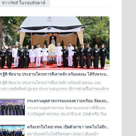
ข่าว Hot! ในรอบสัปดาห์
ดร.ฐิติ ชัยนาม ประธานโครงการสี่เสาหลัก พร้อมคณะ ได้รับพระบรมราชานุอนุญาตให้เป็นเจ้าภาพบำเพ็ญกุศล ถวายพระบรมศพ สมเด็จพระนางเจ้าสิริกิติ์ พระบรมราชชนนีพันปีหลวง
ร.ฐิติ ชัยนาม ประธานโครงการสี่เสาหลัก พร้อมด้วยคณะ และ
างสาวหทัยทิพย์ อู่อรุณ ประธานอนุกรรมาธิการฝ่ายสื่อสารองค์กร
ูลนิธิครอบครัวพอเพียง ได้รับพระบรมราชานุอนุญาตให้เป็นเจ้า
าพบำเพ็ญกุศล ถวายพระบรมศพ สมเด็จพระนางเจ้าสิริกิติ์ พระบรม
กระทรวงอุตสาหกรรมแถลงความพร้อม จัดมอบ “รางวัลอุตสาหกรรม ประจำปี พ.ศ. 2568” เชิดชูผู้ประกอบการต้นแบบ ยกระดับอุตสาหกรรมไทยสู่ความเป็นเลิศอย่างยั่งยืน
าชชนนีพันปีหลวง
กระทรวงอุตสาหกรรม จัดงานแถลงข่าวพิธีมอบ
รางวัลอุตสาหกรรม ประจำปี พ.ศ. 2568 หรือ The
Prime Minister’s Industry Award 2025
ครั้งแรกในไทย! สจด. เปิดตัวสาขา ‘เทคโนโลยีการสร้างและซ่อมบำรุงเครื่องดนตรีไทย’ ถอดรหัสภูมิปัญญาปราชญ์ชาวบ้าน ยกระดับช่างดนตรีไทยสู่มืออาชีพ
สถาบันเทคโนโลยีจิตรลดา (สจด.) เดินหน้า