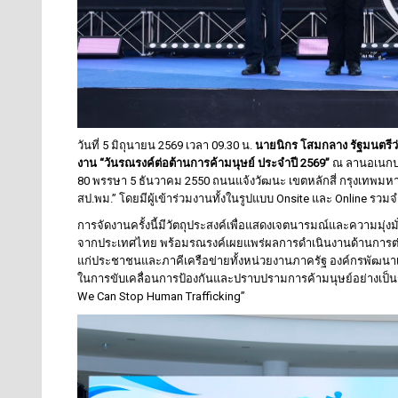
วันที่ 5 มิถุนายน 2569 เวลา 09.30 น.
นายนิกร โสมกลาง รัฐมนตรี
งาน “วันรณรงค์ต่อต้านการค้ามนุษย์ ประจำปี 2569”
ณ ลานอเนกประ
80 พรรษา 5 ธันวาคม 2550 ถนนแจ้งวัฒนะ เขตหลักสี่ กรุงเทพมห
สป.พม.” โดยมีผู้เข้าร่วมงานทั้งในรูปแบบ Onsite และ Online รว
การจัดงานครั้งนี้มีวัตถุประสงค์เพื่อแสดงเจตนารมณ์และความมุ
จากประเทศไทย พร้อมรณรงค์เผยแพร่ผลการดำเนินงานด้านการต่อต
แก่ประชาชนและภาคีเครือข่ายทั้งหน่วยงานภาครัฐ องค์กรพัฒนาเ
ในการขับเคลื่อนการป้องกันและปราบปรามการค้ามนุษย์อย่างเป็น
We Can Stop Human Trafficking”