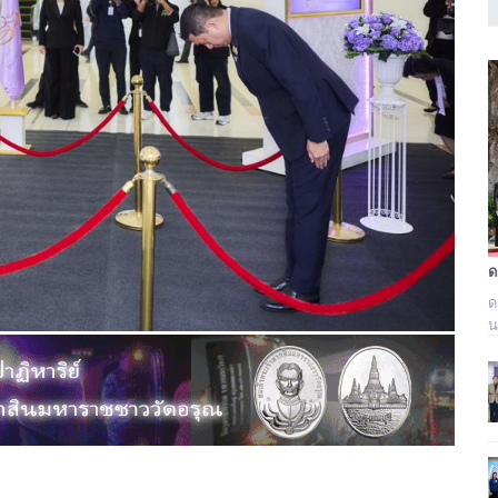
ด
น
ม
ภ
ร