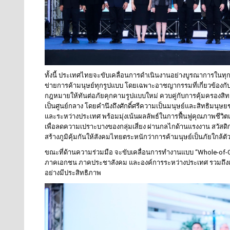
ทั้งนี้ ประเทศไทยจะขับเคลื่อนการดำเนินงานอย่างบูรณาการในทุก
ข่ายการค้ามนุษย์ทุกรูปแบบ โดยเฉพาะอาชญากรรมที่เกี่ยวข้อง
กฎหมายให้ทันต่อภัยคุกคามรูปแบบใหม่ ควบคู่กับการคุ้มครองสิทธิ
เป็นศูนย์กลาง โดยคำนึงถึงศักดิ์ศรีความเป็นมนุษย์และสิทธิมนุษยช
และระหว่างประเทศ พร้อมมุ่งเน้นผลลัพธ์ในการฟื้นฟูคุณภาพชีวิตแ
เพื่อลดความเปราะบางของกลุ่มเสี่ยง ผ่านกลไกด้านแรงงาน สวั
สร้างภูมิคุ้มกันให้สังคมไทยตระหนักว่าการค้ามนุษย์เป็นภัยใกล
ขณะที่ด้านความร่วมมือ จะขับเคลื่อนการทำงานแบบ “Whole-of-Go
ภาคเอกชน ภาคประชาสังคม และองค์การระหว่างประเทศ รวมถึงเส
อย่างมีประสิทธิภาพ