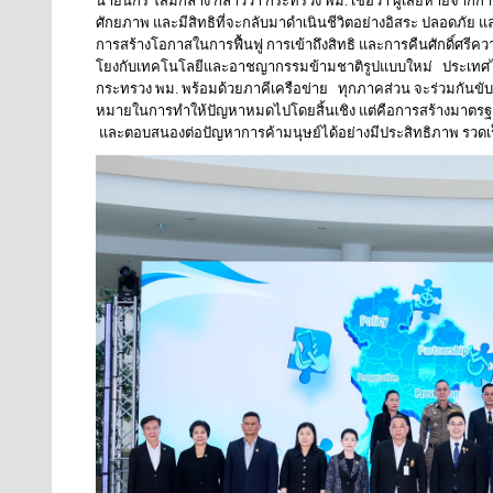
นายนิกร โสมกลาง กล่าวว่า กระทรวง พม. เชื่อว่า ผู้เสียหายจากการค้า
ศักยภาพ และมีสิทธิที่จะกลับมาดำเนินชีวิตอย่างอิสระ ปลอดภัย และมี
การสร้างโอกาสในการฟื้นฟู การเข้าถึงสิทธิ และการคืนศักดิ์ศรีคว
โยงกับเทคโนโลยีและอาชญากรรมข้ามชาติรูปแบบใหม่ ประเทศไทยจึ
กระทรวง พม. พร้อมด้วยภาคีเครือข่าย ทุกภาคส่วน จะร่วมกันขับเคล
หมายในการทำให้ปัญหาหมดไปโดยสิ้นเชิง แต่คือการสร้างมาตรฐาน
และตอบสนองต่อปัญหาการค้ามนุษย์ได้อย่างมีประสิทธิภาพ รวดเร็