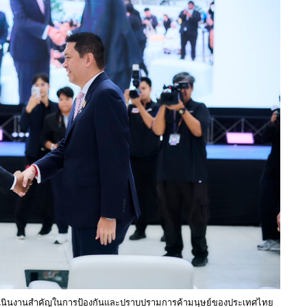
ารดำเนินงานสำคัญในการป้องกันและปราบปรามการค้ามนุษย์ของประเทศไทย