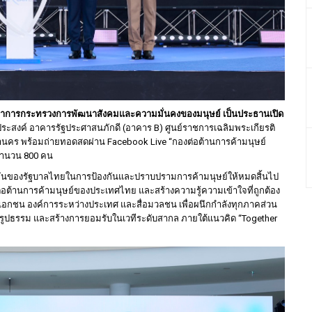
ว่าการกระทรวงการพัฒนาสังคมและความมั่นคงของมนุษย์ เป็นประธานเปิด
สงค์ อาคารรัฐประศาสนภักดี (อาคาร B) ศูนย์ราชการเฉลิมพระเกียรติ
านคร พร้อมถ่ายทอดสดผ่าน Facebook Live “กองต่อต้านการค้ามนุษย์
มจำนวน 800 คน
่งมั่นของรัฐบาลไทยในการป้องกันและปราบปรามการค้ามนุษย์ให้หมดสิ้นไป
้านการค้ามนุษย์ของประเทศไทย และสร้างความรู้ความเข้าใจที่ถูกต้อง
อกชน องค์การระหว่างประเทศ และสื่อมวลชน เพื่อผนึกกำลังทุกภาคส่วน
รูปธรรม และสร้างการยอมรับในเวทีระดับสากล ภายใต้แนวคิด “Together