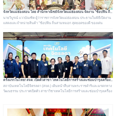
จังหวัดแม่ฮ่องสอน โดย สำนักพาณิชย์จังหวัดแม่ฮ่องสอน จัดงาน “ช้อปฟิน ถิ่นสามหมอก สุดยอดของดี ของเด่น แม่ฮ่องสอน”
นายวิบูรณ์ แววบัณฑิต ผู้ว่าราชการจังหวัดแม่ฮ่องสอน ประธานในพิธีเปิดงาน
แสดงและจำหน่ายสินค้า “ช้อปฟิน ถิ่นสามหมอก สุดยอดของดี ของเด่น
แม่ฮ่องสอน”
ครั้งแรกในไทย! สจด. เปิดตัวสาขา ‘เทคโนโลยีการสร้างและซ่อมบำรุงเครื่องดนตรีไทย’ ถอดรหัสภูมิปัญญาปราชญ์ชาวบ้าน ยกระดับช่างดนตรีไทยสู่มืออาชีพ
สถาบันเทคโนโลยีจิตรลดา (สจด.) เดินหน้าสืบสานพระราชดำริและมรดกทาง
วัฒนธรรม ประกาศเปิดตัว สาขาวิชาเทคโนโลยีการสร้างและซ่อมบำรุงเครื่อง
ดนตรีไทย หลักสูตรวิชาชีพเฉพาะทางแห่งแรกของประเทศไทยที่รวบรวม
"องค์ความรู้และศาสตร์จากปราชญ์ชาวบ้าน" เข้ากับระบบการเรียนการสอน
มาตรฐานวิชาชีพ มุ่งแก้ปัญหาการขาดแคลนช่างผู้เชี่ยวชาญ