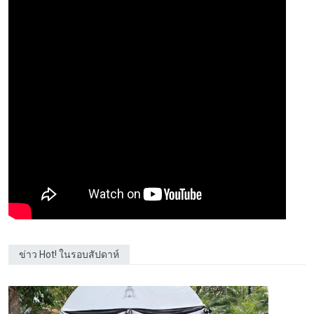
ข่าว Hot! ในรอบสัปดาห์