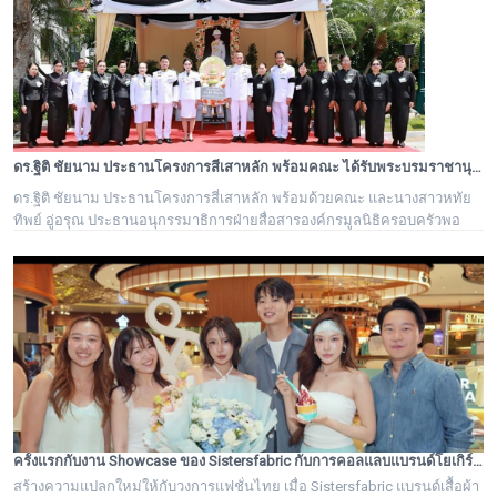
ดร.ฐิติ ชัยนาม ประธานโครงการสี่เสาหลัก พร้อมคณะ ได้รับพระบรมราชานุอนุญาตให้เป็นเจ้าภาพบำเพ็ญกุศล ถวายพระบรมศพ สมเด็จพระนางเจ้าสิริกิติ์ พระบรมราชชนนีพันปีหลวง
ดร.ฐิติ ชัยนาม ประธานโครงการสี่เสาหลัก พร้อมด้วยคณะ และนางสาวหทัย
ทิพย์ อู่อรุณ ประธานอนุกรรมาธิการฝ่ายสื่อสารองค์กรมูลนิธิครอบครัวพอ
เพียง ได้รับพระบรมราชานุอนุญาตให้เป็นเจ้าภาพบำเพ็ญกุศล ถวายพระบรม
ศพ สมเด็จพระนางเจ้าสิริกิติ์ พระบรมราชชนนีพันปีหลวง
ครั้งแรกกับงาน Showcase ของ Sistersfabric กับการคอลแลบแบรนด์โยเกิร์ตระดับโลก “Yolé Thailand” ใจกลาง Siam Paragon
สร้างความแปลกใหม่ให้กับวงการแฟชั่นไทย เมื่อ Sistersfabric แบรนด์เสื้อผ้า