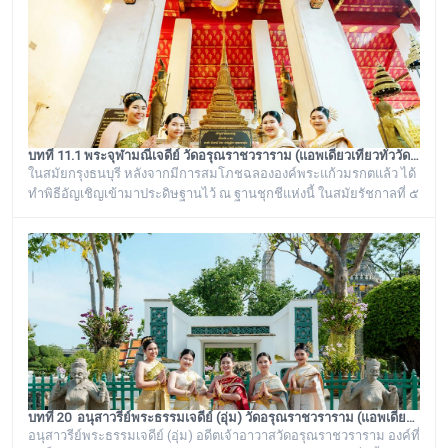
บทที่ 11.1 พระจุฬามณีเจดีย์ วัดอรุณราชวราราม (แอพเดียวเที่ยวทั่ววัดอรุณ)
ในสมัยกรุงธนบุรี หลังจากมีการสมโภชฉลององค์พระแก้วมรกตแล้ว ได้
ทำพิธีอัญเชิญเข้ามาประดิษฐานไว้ ณ ฐานชุกชีแห่งนี้ ในสมัยรัชกาลที่ ๕
ยังเรียกพระวิหารแห่งนี้ว่า “วิหารพระแก้ว” อยู่ตลอดมา จนต่อมาชาว
บ้านได้เรียกเพี้ยนกันไปว่า “วิหารพระเขี้ยวแก้ว” พระจุฬามณีเจดีย์องค์นี้
เป็นสิ่งศักดิ์สิทธิ์ของวัดอรุณราชวราราม ที่ชาวบ้านในละแวกนี้ให้ความ
เคารพศรัทธาตั้งแต่ครั้งอดีตกาลจวบจนมาถึงยุคปัจ
บทที่ 20 อนุสาวรีย์พระธรรมเจดีย์ (อุ่ม) วัดอรุณราชวราราม (แอพเดียวเที่ยวทั่ววัดอรุณ)
อนุสาวรีย์พระธรรมเจดีย์ (อุ่ม) อดีตเจ้าอาวาสวัดอรุณราชวราราม องค์ที่