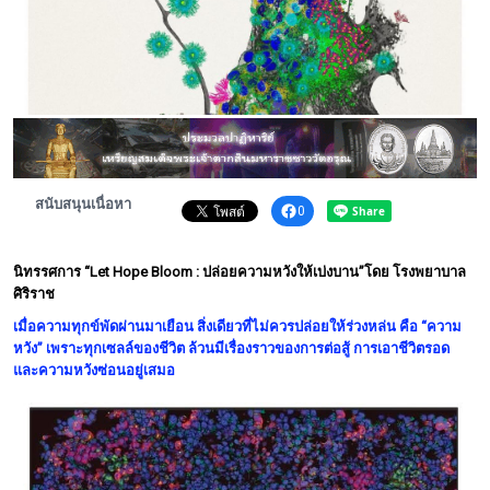
พระดอทกะฉ่อน
กะฉ่อนช้อปปิ้ง
ติดต่อ
สนับสนุนเนื่อหา
0
นิทรรศการ “Let Hope Bloom : ปล่อยความหวังให้เบ่งบาน”โดย โรงพยาบาล
ศิริราช
เมื่อความทุกข์พัดผ่านมาเยือน สิ่งเดียวที่ไม่ควรปล่อยให้ร่วงหล่น คือ “ความ
หวัง” เพราะทุกเซลล์ของชีวิต ล้วนมีเรื่องราวของการต่อสู้ การเอาชีวิตรอด
และความหวังซ่อนอยู่เสมอ