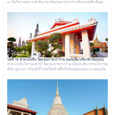
๙ เป็นโบราณสถานสำคัญ ของวัดอรุณราชวรารามอีกแห่งหนึ่ง ตั้งอยู่
ทางด้านทิศใต้ของภูเขาจำลอง บริเวณศาลาเก๋งจีน ๓ หลัง ทางด้านหน้า
วัดริมแม่น้ำเจ้าพระยา ภายในรั้วอนุสาวรีย์สำคัญของวัดอรุณ
ราชวรารามแห่งนี้ จะมีโกศหินทรายโบราณสีเขียวแบบจีน ซึ่งเป็นสถาน
ที่บรรจุบรรจุอัฐิของพระธรรมเจดีย์ (อุ่ม) อดีตเจ้าอาวาสวัดอรุณ
ราชวราราม องค์ที่ ๙
บทที่ 18 ศาลาเก๋งจีน วัดอรุณราชวราราม (แอพเดียวเที่ยวทั่ววัดอรุณ)
ศาลาเก๋งจีนโบราณ ท่าน้ำวัดอรุณราชวราราม เป็นประติมากรรมโบราณ
ที่มีอายุมากกว่าร้อยปี ที่โปรดให้สร้างขึ้นในรัชสมัยของพระบาทสมเด็จ
พระนั่งเกล้าเจ้าอยู่หัว รัชกาลที่ ๓ โดยมีพระราชดำริให้สร้างขึ้นทั้งหมด
๖ หลัง เรียงรายอยู่บริเวณท่าน้ำของวัดอรุณราชวราราม ริมแม่น้ำ
เจ้าพระยา ซึ่งเก๋งจีนแต่ละหลังจะมีเอกลักษณ์โดดเด่นไม่เหมือนกัน อาทิ
เช่น ศาลาเก๋งจีนหน้าทางเข้าพระปรางค์ จะมีหินแกะสลักโบราณเป็นรูป
จระเข้อย