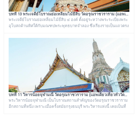
บทที่ 13 พระเจดีย์โบราณย่อเหลี่ยมไม้ยี่สิบ วัดอรุณราชวราราม (แอพเดียวเที่ยวทั่ววัดอรุณ)
พระเจดีย์โบราณย่อเหลี่ยมไม้ยี่สิบ ๔ องค์ ตั้งอยู่ระหว่างพระระเบียงพระ
อุโบสถด้านทิศใต้กับมณฑปพระพุทธบาทจำลอง ซึ่งเรียงรายเป็นแถวตรง
จากทิศตะวันออกสู่ทิศตะวันตก มีห่างกันพอควร และเป็นพระเจดีย์ที่มี
ลักษณะแบบเดียวกัน มีขนาดเท่ากันทั้งหมด คือเป็นพระเจดีย์ก่อด้วยอิฐ
ถือปูนย่อเหลี่ยมไม้ยี่สิบ ประดับด้วยกระเบื้องถ้วยและกระจกสีต่างๆ เป็น
ลวดลายดอกไม้และลายอื่นๆ มีความวิจิตรงดงามเป็นอย่างมาก
บทที่ 11 วิหารน้อยจุฬามณี วัดอรุณราชวราราม (แอพเดียวเที่ยวทั่ววัดอรุณ)
พระวิหารน้อยจุฬามณี เป็นโบราณสถานสำคัญของวัดอรุณราชวราราม
อีกสถานที่หนึ่ง เพราะเมื่อครั้งสมัยกรุงธนบุรี พระวิหารแห่งนี้ เคยเป็นที่
ประดิษฐาน พระพุทธมหามณีรัตนปฏิมากร หรือ พระแก้วมรกต ก่อนจะ
ทำพิธีอัญเชิญ ย้ายไปประดิษฐานอยู่ที่ วัดพระศรีรัตนศาสดาราม หรือ วัด
พระแก้ว ในพระบรมมหาราชวัง