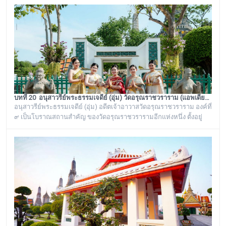
บ้านได้เรียกเพี้ยนกันไปว่า “วิหารพระเขี้ยวแก้ว” พระจุฬามณีเจดีย์องค์นี้
เป็นสิ่งศักดิ์สิทธิ์ของวัดอรุณราชวราราม ที่ชาวบ้านในละแวกนี้ให้ความ
เคารพศรัทธาตั้งแต่ครั้งอดีตกาลจวบจนมาถึงยุคปัจ
บทที่ 20 อนุสาวรีย์พระธรรมเจดีย์ (อุ่ม) วัดอรุณราชวราราม (แอพเดียวเที่ยวทั่ววัดอรุณ)
อนุสาวรีย์พระธรรมเจดีย์ (อุ่ม) อดีตเจ้าอาวาสวัดอรุณราชวราราม องค์ที่
๙ เป็นโบราณสถานสำคัญ ของวัดอรุณราชวรารามอีกแห่งหนึ่ง ตั้งอยู่
ทางด้านทิศใต้ของภูเขาจำลอง บริเวณศาลาเก๋งจีน ๓ หลัง ทางด้านหน้า
วัดริมแม่น้ำเจ้าพระยา ภายในรั้วอนุสาวรีย์สำคัญของวัดอรุณ
ราชวรารามแห่งนี้ จะมีโกศหินทรายโบราณสีเขียวแบบจีน ซึ่งเป็นสถาน
ที่บรรจุบรรจุอัฐิของพระธรรมเจดีย์ (อุ่ม) อดีตเจ้าอาวาสวัดอรุณ
ราชวราราม องค์ที่ ๙