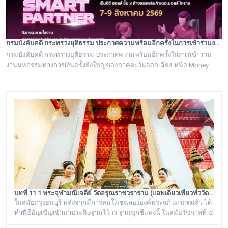
กรมบังคับคดี กระทรวงยุติธรรม ประกาศความพร้อมอีกครั้งในการเข้าร่วมงานมหกรรมทางการเงินครั้งยิ่งใหญ่ของภาคตะวันออกเฉียงเหนือ Money Expo Korat 2026
กรมบังคับคดี กระทรวงยุติธรรม ประกาศความพร้อมอีกครั้งในการเข้าร่วม
งานมหกรรมทางการเงินครั้งยิ่งใหญ่ของภาคตะวันออกเฉียงเหนือ Money
Expo Korat 2026
บทที่ 11.1 พระจุฬามณีเจดีย์ วัดอรุณราชวราราม (แอพเดียวเที่ยวทั่ววัดอรุณ)
ในสมัยกรุงธนบุรี หลังจากมีการสมโภชฉลององค์พระแก้วมรกตแล้ว ได้
ทำพิธีอัญเชิญเข้ามาประดิษฐานไว้ ณ ฐานชุกชีแห่งนี้ ในสมัยรัชกาลที่ ๕
ยังเรียกพระวิหารแห่งนี้ว่า “วิหารพระแก้ว” อยู่ตลอดมา จนต่อมาชาว