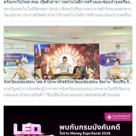
ครั้งแรกในไทย! สจด. เปิดตัวสาขา ‘เทคโนโลยีการสร้างและซ่อมบำรุงเครื่องดนตรีไทย’ ถอดรหัสภูมิปัญญาปราชญ์ชาวบ้าน ยกระดับช่างดนตรีไทยสู่มืออาชีพ
สถาบันเทคโนโลยีจิตรลดา (สจด.) เดินหน้าสืบสานพระราชดำริและมรดกทาง
วัฒนธรรม ประกาศเปิดตัว สาขาวิชาเทคโนโลยีการสร้างและซ่อมบำรุงเครื่อง
ดนตรีไทย หลักสูตรวิชาชีพเฉพาะทางแห่งแรกของประเทศไทยที่รวบรวม
"องค์ความรู้และศาสตร์จากปราชญ์ชาวบ้าน" เข้ากับระบบการเรียนการสอน
มาตรฐานวิชาชีพ มุ่งแก้ปัญหาการขาดแคลนช่างผู้เชี่ยวชาญ
จังหวัดแม่ฮ่องสอน โดย สำนักพาณิชย์จังหวัดแม่ฮ่องสอน จัดงาน “ช้อปฟิน ถิ่นสามหมอก สุดยอดของดี ของเด่น แม่ฮ่องสอน”
นายวิบูรณ์ แววบัณฑิต ผู้ว่าราชการจังหวัดแม่ฮ่องสอน ประธานในพิธีเปิดงาน
แสดงและจำหน่ายสินค้า “ช้อปฟิน ถิ่นสามหมอก สุดยอดของดี ของเด่น
แม่ฮ่องสอน”