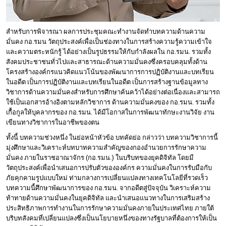
สำหรับการพิจารณา ผลการประชุมคณะทำงานจัดทำบทความด้านความ
มั่นคง กอ.รมน วัตถุประสงค์เพื่อเป็นช่องทางในการสร้างความรู้ความเข้าใจ
และความตระหนักรู้ ได้อย่างเป็นรูปธรรมให้กับกำลังผลใน กอ.รมน. รวมทั้ง
สังคมประชาชนทั่วไปและสาธารณะด้านความมั่นคงซึ่งครอบคลุมทั้งด้าน
โครงสร้างองค์กรแนวคิดแนวโน้นของพัฒนาการการปฏิบัติงานและบทเรียน
ในอดีต เป็นการปฏิบัติงานและบทเรียนในอดีต เป็นการสร้างฐานข้อมูลทาง
วิชาการด้านความมั่นคงสำหรับการศึกษาค้นคว้าได้อย่างต่อเนื่องและสามารถ
ใช้เป็นเอกสารอ้างอิงตามหลักวิชาการ ด้านความมั่นคงของ กอ.รมน. รวมทั้ง
เกื้อกูลให้บุคลากรของ กอ.รมน. ได้มีโอกาสในการพัฒนาทักษะงานวิจัย งาน
เขียนทางวิชาการในอาชีพของตน
ทั้งนี้ บทความช่วงหนึ่ง ในย่อหน้าหัวข้อ บทคัดย่อ กล่าวว่า บทความวิชาการนี้
มุ่งศึกษาและวิเคราะห์บทบาทความสำคัญของกองอำนวยการรักษาความ
มั่นคง ภายในราชอาณาจักร (กอ.รมน.) ในบริบทของยุคดิจิทัล โดยมี
วัตถุประสงค์เพื่อนำเสนอการปรับตัวขององค์กร ความมั่นคงในการรับมือกับ
ภัยคุกคามรูปแบบใหม่ ท่ามกลางการเปลี่ยนแปลงทางเทคโนโลยีที่รวดเร็ว
บทความนี้ศึกษาพัฒนาการของ กอ.รมน. จากอดีตสู่ปัจจุบัน วิเคราะห์ความ
ท้าทายด้านความมั่นคงในยุคดิจิทัล และนำเสนอแนวทางในการเสริมสร้าง
ประสิทธิภาพการทำงานในการรักษาความมั่นคงภายในประเทศไทย ภายใต้
บริบทสังคมที่เปลี่ยนแปลงซึ่งเป็นนโยบายหนึ่งของทางรัฐบาลที่ต้องการให้เป็น