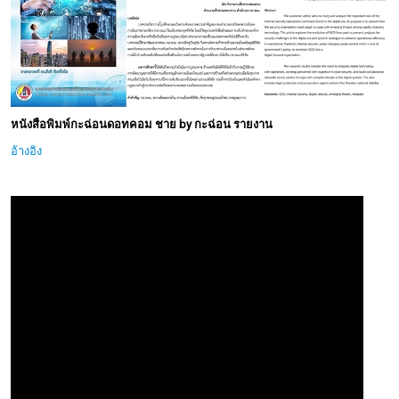
หนังสือพิมพ์กะฉ่อนดอทคอม ชาย by กะฉ่อน รายงาน
อ้างอิง