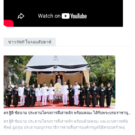
ข่าว Hot! ในรอบสัปดาห์
ดร.ฐิติ ชัยนาม ประธานโครงการสี่เสาหลัก พร้อมคณะ ได้รับพระบรมราชานุอนุญาตให้เป็นเจ้าภาพบำเพ็ญกุศล ถวายพระบรมศพ สมเด็จพระนางเจ้าสิริกิติ์ พระบรมราชชนนีพันปีหลวง
ดร.ฐิติ ชัยนาม ประธานโครงการสี่เสาหลัก พร้อมด้วยคณะ และนางสาวหทัย
ทิพย์ อู่อรุณ ประธานอนุกรรมาธิการฝ่ายสื่อสารองค์กรมูลนิธิครอบครัวพอ
เพียง ได้รับพระบรมราชานุอนุญาตให้เป็นเจ้าภาพบำเพ็ญกุศล ถวายพระบรม