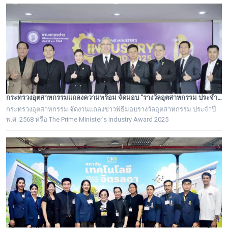
ศพ สมเด็จพระนางเจ้าสิริกิติ์ พระบรมราชชนนีพันปีหลวง
กระทรวงอุตสาหกรรมแถลงความพร้อม จัดมอบ “รางวัลอุตสาหกรรม ประจำปี พ.ศ. 2568” เชิดชูผู้ประกอบการต้นแบบ ยกระดับอุตสาหกรรมไทยสู่ความเป็นเลิศอย่างยั่งยืน
กระทรวงอุตสาหกรรม จัดงานแถลงข่าวพิธีมอบรางวัลอุตสาหกรรม ประจำปี
พ.ศ. 2568 หรือ The Prime Minister’s Industry Award 2025