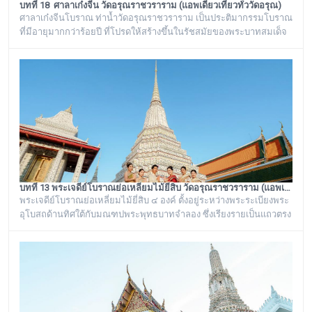
บทที่ 18 ศาลาเก๋งจีน วัดอรุณราชวราราม (แอพเดียวเที่ยวทั่ววัดอรุณ)
ศาลาเก๋งจีนโบราณ ท่าน้ำวัดอรุณราชวราราม เป็นประติมากรรมโบราณ
ที่มีอายุมากกว่าร้อยปี ที่โปรดให้สร้างขึ้นในรัชสมัยของพระบาทสมเด็จ
พระนั่งเกล้าเจ้าอยู่หัว รัชกาลที่ ๓ โดยมีพระราชดำริให้สร้างขึ้นทั้งหมด
๖ หลัง เรียงรายอยู่บริเวณท่าน้ำของวัดอรุณราชวราราม ริมแม่น้ำ
เจ้าพระยา ซึ่งเก๋งจีนแต่ละหลังจะมีเอกลักษณ์โดดเด่นไม่เหมือนกัน อาทิ
เช่น ศาลาเก๋งจีนหน้าทางเข้าพระปรางค์ จะมีหินแกะสลักโบราณเป็นรูป
จระเข้อย
บทที่ 13 พระเจดีย์โบราณย่อเหลี่ยมไม้ยี่สิบ วัดอรุณราชวราราม (แอพเดียวเที่ยวทั่ววัดอรุณ)
พระเจดีย์โบราณย่อเหลี่ยมไม้ยี่สิบ ๔ องค์ ตั้งอยู่ระหว่างพระระเบียงพระ
อุโบสถด้านทิศใต้กับมณฑปพระพุทธบาทจำลอง ซึ่งเรียงรายเป็นแถวตรง
จากทิศตะวันออกสู่ทิศตะวันตก มีห่างกันพอควร และเป็นพระเจดีย์ที่มี
ลักษณะแบบเดียวกัน มีขนาดเท่ากันทั้งหมด คือเป็นพระเจดีย์ก่อด้วยอิฐ
ถือปูนย่อเหลี่ยมไม้ยี่สิบ ประดับด้วยกระเบื้องถ้วยและกระจกสีต่างๆ เป็น
ลวดลายดอกไม้และลายอื่นๆ มีความวิจิตรงดงามเป็นอย่างมาก