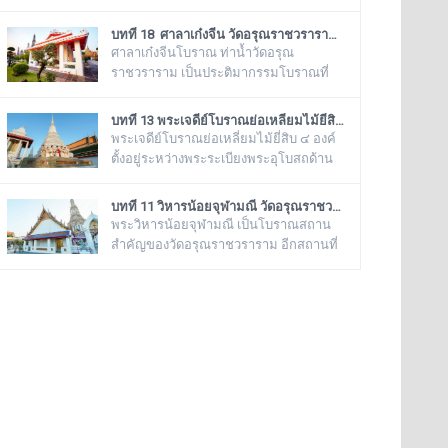
“วิหารพระเขี้ยวแก้ว” พระจุฬามณีเจดีย์
โบราณสถานสำคัญ ของวัดอรุณ
องค์นี้เป็นสิ่งศักดิ์สิทธิ์ของวัดอรุณ
ราชวรารามอีกแห่งหนึ่ง ตั้งอยู่ทางด้านทิศ
บทที่ 18 ศาลาเก๋งจีน วัดอรุณราชวราราม (แอพเดียวเที่ยวทั่ววัดอรุณ)
ราชวราราม ที่ชาวบ้านในละแวกนี้ให้
ใต้ของภูเขาจำลอง บริเวณศาลาเก๋งจีน ๓
ศาลาเก๋งจีนโบราณ ท่าน้ำวัดอรุณ
ความเคารพศรัทธาตั้งแต่ครั้งอดีตกาลจวบ
หลัง ทางด้านหน้าวัดริมแม่น้ำเจ้าพระยา
ราชวราราม เป็นประติมากรรมโบราณที่
จนมาถึงยุคปัจ
ภายในรั้วอนุสาวรีย์สำคัญของวัดอรุณ
มีอายุมากกว่าร้อยปี ที่โปรดให้สร้างขึ้นใน
ราชวรารามแห่งนี้ จะมีโกศหินทราย
รัชสมัยของพระบาทสมเด็จพระนั่งเกล้าเจ้า
บทที่ 13 พระเจดีย์โบราณย่อเหลี่ยมไม้ยี่สิบ วัดอรุณราชวราราม (แอพเดียวเที่ยวทั่ววัดอรุณ)
โบราณสีเขียวแบบจีน ซึ่งเป็นสถานที่บรรจุ
อยู่หัว รัชกาลที่ ๓ โดยมีพระราชดำริให้
พระเจดีย์โบราณย่อเหลี่ยมไม้ยี่สิบ ๔ องค์
บรรจุอัฐิของพระธรรมเจดีย์ (อุ่ม) อดีตเจ้า
สร้างขึ้นทั้งหมด ๖ หลัง เรียงรายอยู่บริเวณ
ตั้งอยู่ระหว่างพระระเบียงพระอุโบสถด้าน
อาวาสวัดอรุณราชวราราม องค์ที่ ๙
ท่าน้ำของวัดอรุณราชวราราม ริมแม่น้ำ
ทิศใต้กับมณฑปพระพุทธบาทจำลอง ซึ่ง
เจ้าพระยา ซึ่งเก๋งจีนแต่ละหลังจะมี
เรียงรายเป็นแถวตรงจากทิศตะวันออกสู่ทิศ
บทที่ 11 วิหารน้อยจุฬามณี วัดอรุณราชวราราม (แอพเดียวเที่ยวทั่ววัดอรุณ)
เอกลักษณ์โดดเด่นไม่เหมือนกัน อาทิเช่น
ตะวันตก มีห่างกันพอควร และเป็นพระ
พระวิหารน้อยจุฬามณี เป็นโบราณสถาน
ศาลาเก๋งจีนหน้าทางเข้าพระปรางค์ จะมี
เจดีย์ที่มีลักษณะแบบเดียวกัน มีขนาดเท่า
สำคัญของวัดอรุณราชวราราม อีกสถานที่
หินแกะสลักโบราณเป็นรูปจระเข้อย
กันทั้งหมด คือเป็นพระเจดีย์ก่อด้วยอิฐ
หนึ่ง เพราะเมื่อครั้งสมัยกรุงธนบุรี พระ
ถือปูนย่อเหลี่ยมไม้ยี่สิบ ประดับด้วย
วิหารแห่งนี้ เคยเป็นที่ประดิษฐาน พระพุทธ
กระเบื้องถ้วยและกระจกสีต่างๆ เป็น
มหามณีรัตนปฏิมากร หรือ พระแก้วมรกต
ลวดลายดอกไม้และลายอื่นๆ มีความวิจิตร
ก่อนจะทำพิธีอัญเชิญ ย้ายไปประดิษฐาน
งดงามเป็นอย่างมาก
อยู่ที่ วัดพระศรีรัตนศาสดาราม หรือ วัดพระ
แก้ว ในพระบรมมหาราชวัง