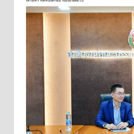
เสริมสร้างสิทธิเด็กอย่างยั่งยืนต่อไป