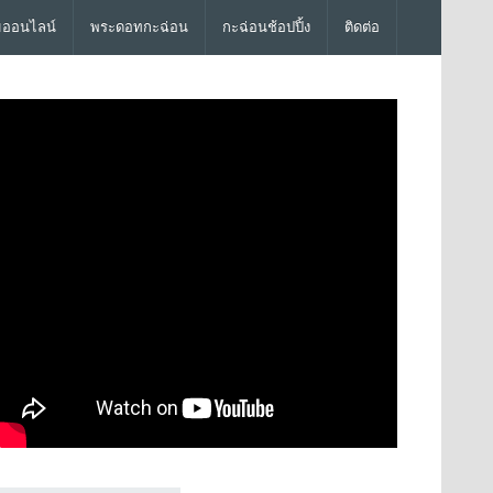
มออนไลน์
พระดอทกะฉ่อน
กะฉ่อนช้อปปิ้ง
ติดต่อ