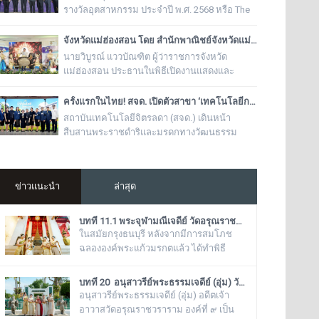
Showcase ภายใต้คอนเซ็ปต์ “The Daily Edit”
รางวัลอุตสาหกรรม ประจำปี พ.ศ. 2568 หรือ The
Prime Minister’s Industry Award 2025
จังหวัดแม่ฮ่องสอน โดย สำนักพาณิชย์จังหวัดแม่ฮ่องสอน จัดงาน “ช้อปฟิน ถิ่นสามหมอก สุดยอดของดี ของเด่น แม่ฮ่องสอน”
นายวิบูรณ์ แววบัณฑิต ผู้ว่าราชการจังหวัด
แม่ฮ่องสอน ประธานในพิธีเปิดงานแสดงและ
จำหน่ายสินค้า “ช้อปฟิน ถิ่นสามหมอก สุดยอด
ของดี ของเด่น แม่ฮ่องสอน”
ครั้งแรกในไทย! สจด. เปิดตัวสาขา ‘เทคโนโลยีการสร้างและซ่อมบำรุงเครื่องดนตรีไทย’ ถอดรหัสภูมิปัญญาปราชญ์ชาวบ้าน ยกระดับช่างดนตรีไทยสู่มืออาชีพ
สถาบันเทคโนโลยีจิตรลดา (สจด.) เดินหน้า
สืบสานพระราชดำริและมรดกทางวัฒนธรรม
ประกาศเปิดตัว สาขาวิชาเทคโนโลยีการสร้างและ
ซ่อมบำรุงเครื่องดนตรีไทย หลักสูตรวิชาชีพเฉพาะ
ทางแห่งแรกของประเทศไทยที่รวบรวม "องค์
ข่าวแนะนำ
ล่าสุด
ความรู้และศาสตร์จากปราชญ์ชาวบ้าน" เข้ากับ
ระบบการเรียนการสอนมาตรฐานวิชาชีพ มุ่งแก้
ปัญหาการขาดแคลนช่างผู้เชี่ยวชาญ
บทที่ 11.1 พระจุฬามณีเจดีย์ วัดอรุณราชวราราม (แอพเดียวเที่ยวทั่ววัดอรุณ)
ในสมัยกรุงธนบุรี หลังจากมีการสมโภช
ฉลององค์พระแก้วมรกตแล้ว ได้ทำพิธี
อัญเชิญเข้ามาประดิษฐานไว้ ณ ฐานชุกชี
แห่งนี้ ในสมัยรัชกาลที่ ๕ ยังเรียกพระวิหาร
บทที่ 20 อนุสาวรีย์พระธรรมเจดีย์ (อุ่ม) วัดอรุณราชวราราม (แอพเดียวเที่ยวทั่ววัดอรุณ)
แห่งนี้ว่า “วิหารพระแก้ว” อยู่ตลอดมา จน
อนุสาวรีย์พระธรรมเจดีย์ (อุ่ม) อดีตเจ้า
ต่อมาชาวบ้านได้เรียกเพี้ยนกันไปว่า
อาวาสวัดอรุณราชวราราม องค์ที่ ๙ เป็น