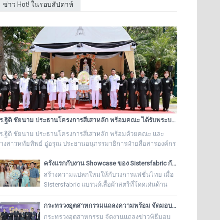
ข่าว Hot! ในรอบสัปดาห์
ดร.ฐิติ ชัยนาม ประธานโครงการสี่เสาหลัก พร้อมคณะ ได้รับพระบรมราชานุอนุญาตให้เป็นเจ้าภาพบำเพ็ญกุศล ถวายพระบรมศพ สมเด็จพระนางเจ้าสิริกิติ์ พระบรมราชชนนีพันปีหลวง
ร.ฐิติ ชัยนาม ประธานโครงการสี่เสาหลัก พร้อมด้วยคณะ และ
างสาวหทัยทิพย์ อู่อรุณ ประธานอนุกรรมาธิการฝ่ายสื่อสารองค์กร
ูลนิธิครอบครัวพอเพียง ได้รับพระบรมราชานุอนุญาตให้เป็นเจ้า
าพบำเพ็ญกุศล ถวายพระบรมศพ สมเด็จพระนางเจ้าสิริกิติ์ พระบรม
ครั้งแรกกับงาน Showcase ของ Sistersfabric กับการคอลแลบแบรนด์โยเกิร์ตระดับโลก “Yolé Thailand” ใจกลาง Siam Paragon
าชชนนีพันปีหลวง
สร้างความแปลกใหม่ให้กับวงการแฟชั่นไทย เมื่อ
Sistersfabric แบรนด์เสื้อผ้าสตรีที่โดดเด่นด้าน
คุณภาพและการออกแบบเพื่อแก้ Pain Point ของผู้
หญิง จับมือกับ Yolé Thailand แบรนด์โยเกิร์ตและ
กระทรวงอุตสาหกรรมแถลงความพร้อม จัดมอบ “รางวัลอุตสาหกรรม ประจำปี พ.ศ. 2568” เชิดชูผู้ประกอบการต้นแบบ ยกระดับอุตสาหกรรมไทยสู่ความเป็นเลิศอย่างยั่งยืน
ไอศกรีมโยเกิร์ต 0% Fat ระดับโลก จัดงาน
กระทรวงอุตสาหกรรม จัดงานแถลงข่าวพิธีมอบ