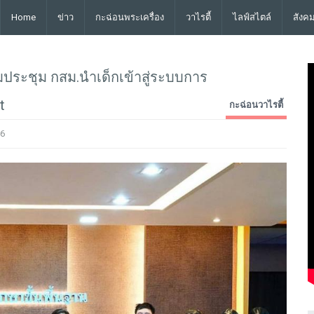
Home
ข่าว
กะฉ่อนพระเครื่อง
วาไรตี้
ไลฟ์สไตล์
สังค
วมประชุม กสม.นำเด็กเข้าสู่ระบบการ
t
กะฉ่อนวาไรตี้
6