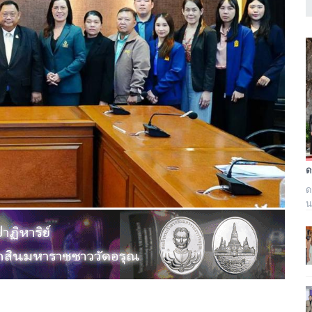
ด
น
ม
ภ
ร